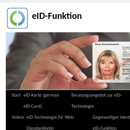
eID-Funktion
Zum
Start
eID-Karte (german
Beratungsangebot zur eID-
Inhalt
eID-Card)
Technologie
springen
Videos
eID-Technologie für Web-
Gegenseitiger Ident
Dienstanbieter
eID-Funktion