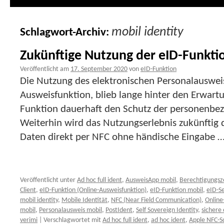
mobil identity
Schlagwort-Archiv:
Zukünftige Nutzung der eID-Funkti
Veröffentlicht am
17. September 2020
von
eID-Funktion
Die Nutzung des elektronischen Personalausweise
Ausweisfunktion, blieb lange hinter den Erwart
Funktion dauerhaft den Schutz der personenbe
Weiterhin wird das Nutzungserlebnis zukünftig d
Daten direkt per NFC ohne händische Eingabe 
Veröffentlicht unter
Ad hoc full ident
,
AusweisApp mobil
,
Berechtigungsze
Client
,
eID-Funktion (Online-Ausweisfunktion)
,
eID-Funktion mobil
,
eID-Se
mobil identity
,
Mobile Identität
,
NFC (Near Field Communication)
,
Online
mobil
,
Personalausweis mobil
,
PostIdent
,
Self Sovereign Identity
,
sichere
verimi
|
Verschlagwortet mit
Ad hoc full ident
,
ad hoc ident
,
Apple NFC-Sc