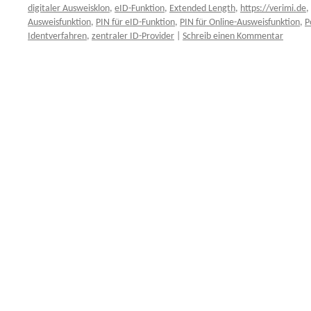
digitaler Ausweisklon
,
eID-Funktion
,
Extended Length
,
https://verimi.de
,
Ausweisfunktion
,
PIN für eID-Funktion
,
PIN für Online-Ausweisfunktion
,
P
Identverfahren
,
zentraler ID-Provider
|
Schreib einen Kommentar