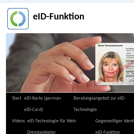
eID-Funktion
Zum
Start
eID-Karte (german
Beratungsangebot zur eID-
Inhalt
eID-Card)
Technologie
springen
Videos
eID-Technologie für Web-
Gegenseitiger Ident
Dienstanbieter
eID-Funktion