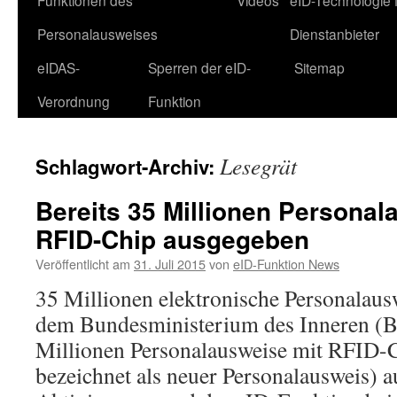
Funktionen des
Videos
eID-Technologie 
Personalausweises
Dienstanbieter
eIDAS-
Sperren der eID-
Sitemap
Verordnung
Funktion
Lesegrät
Schlagwort-Archiv:
Bereits 35 Millionen Personal
RFID-Chip ausgegeben
Veröffentlicht am
31. Juli 2015
von
eID-Funktion News
35 Millionen elektronische Personalau
dem Bundesministerium des Inneren (BM
Millionen Personalausweise mit RFID-
bezeichnet als neuer Personalausweis) 