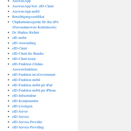
AusweisApp
AusweisApp bzw. eID-Client
AusweisApp mobil
Berechtigungszertifikat
Chipkartenlesegeräte für den nPA
(Personalausweis-Kartenlesern)
Dr. Markus Richter
eID mobil
eID-Anwendung
eID-Client
eID-Client des Bundes
eID-Client testen
eID-Funktion (Online-
Ausweisfunktion)
eID-Funktion im eGovernment
eID-Funktion mobil
eID-Funktion mobil per iPad
eID-Funktion mobil per iPhone
eID-Infrastruktur
eID-Komponenten
eID-Lösungen
eID-Server
eID-Service
eID-Service-Provider
eID-Service-Providing