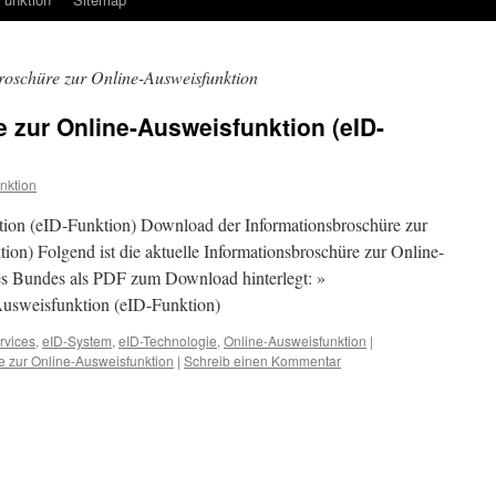
roschüre zur Online-Ausweisfunktion
 zur Online-Ausweisfunktion (eID-
nktion
ion (eID-Funktion) Download der Informationsbroschüre zur
on) Folgend ist die aktuelle Informationsbroschüre zur Online-
s Bundes als PDF zum Download hinterlegt: »
Ausweisfunktion (eID-Funktion)
rvices
,
eID-System
,
eID-Technologie
,
Online-Ausweisfunktion
|
e zur Online-Ausweisfunktion
|
Schreib einen Kommentar