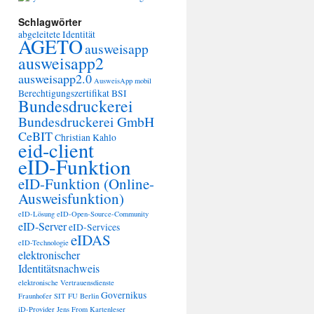
Schlagwörter
abgeleitete Identität
AGETO
ausweisapp
ausweisapp2
ausweisapp2.0
AusweisApp mobil
Berechtigungszertifikat
BSI
Bundesdruckerei
Bundesdruckerei GmbH
CeBIT
Christian Kahlo
eid-client
eID-Funktion
eID-Funktion (Online-
Ausweisfunktion)
eID-Lösung
eID-Open-Source-Community
eID-Server
eID-Services
eIDAS
eID-Technologie
elektronischer
Identitätsnachweis
elektronische Vertrauensdienste
Governikus
Fraunhofer SIT
FU Berlin
iD-Provider
Jens From
Kartenleser