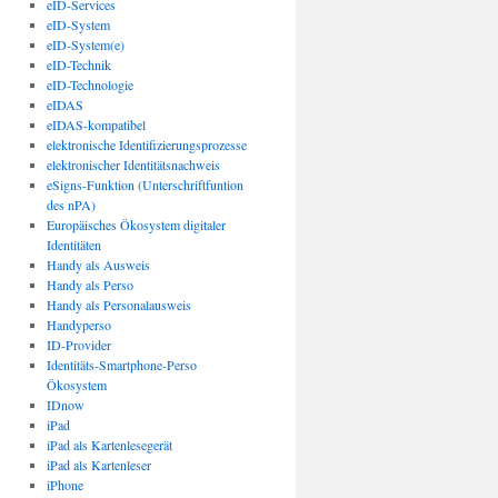
eID-Services
eID-System
eID-System(e)
eID-Technik
eID-Technologie
eIDAS
eIDAS-kompatibel
elektronische Identifizierungsprozesse
elektronischer Identitätsnachweis
eSigns-Funktion (Unterschriftfuntion
des nPA)
Europäisches Ökosystem digitaler
Identitäten
Handy als Ausweis
Handy als Perso
Handy als Personalausweis
Handyperso
ID-Provider
Identitäts-Smartphone-Perso
Ökosystem
IDnow
iPad
iPad als Kartenlesegerät
iPad als Kartenleser
iPhone