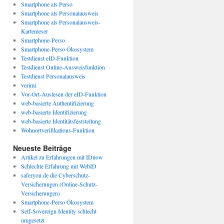
Smartphone als Perso
Smartphone als Personalausweis
Smartphone als Personalausweis-
Kartenleser
Smartphone-Perso
Smartphone-Perso Ökosystem
Testdienst eID-Funktion
Testdienst Online-Ausweisfunktion
Testdienst Personalausweis
verimi
Vor-Ort-Auslesen der eID-Funktion
web-basierte Authentifizierung
web-basierte Identifizierung
web-basierte Identitätsfeststellung
Wohnortverifikations-Funktion
Neueste Beiträge
Artikel zu Erfahrungen mit IDnow
Schlechte Erfahrung mit WebID
saferyou.de die Cyberschutz-
Versicherungen (Online-Schutz-
Versicherungen)
Smartphone-Perso Ökosystem
Self-Sovereign Identity schlecht
umgesetzt