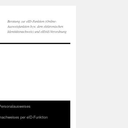
Beratung zur eID-Funktion (Online-
Ausweisfunktion bzw. dem elektronischen
Identitätsnachweis) und eIDAS-Verordnung
 Personalausweises
snachweises per eID-Funktion