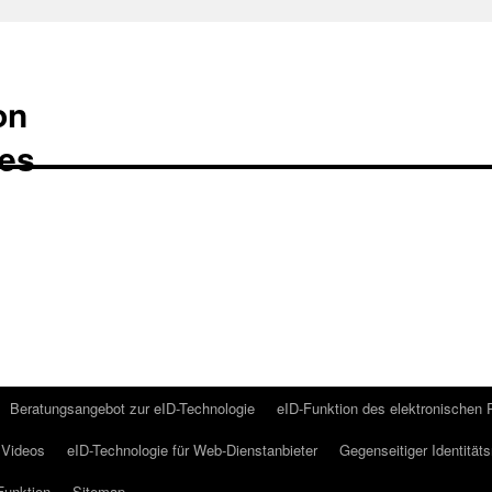
on
Beratungsangebot zur eID-Technologie
eID-Funktion des elektronischen
Videos
eID-Technologie für Web-Dienstanbieter
Gegenseitiger Identität
Funktion
Sitemap