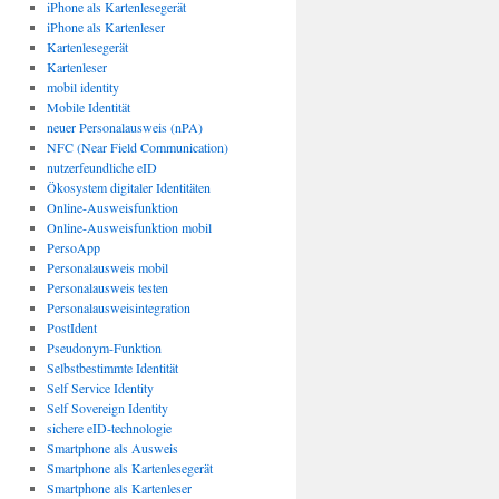
iPhone als Kartenlesegerät
iPhone als Kartenleser
Kartenlesegerät
Kartenleser
mobil identity
Mobile Identität
neuer Personalausweis (nPA)
NFC (Near Field Communication)
nutzerfeundliche eID
Ökosystem digitaler Identitäten
Online-Ausweisfunktion
Online-Ausweisfunktion mobil
PersoApp
Personalausweis mobil
Personalausweis testen
Personalausweisintegration
PostIdent
Pseudonym-Funktion
Selbstbestimmte Identität
Self Service Identity
Self Sovereign Identity
sichere eID-technologie
Smartphone als Ausweis
Smartphone als Kartenlesegerät
Smartphone als Kartenleser