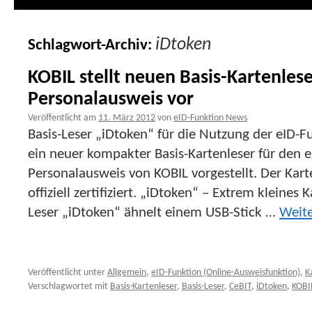
iDtoken
Schlagwort-Archiv:
KOBIL stellt neuen Basis-Kartenles
Personalausweis vor
Veröffentlicht am
11. März 2012
von
eID-Funktion News
Basis-Leser „iDtoken“ für die Nutzung der eID-
ein neuer kompakter Basis-Kartenleser für den 
Personalausweis von KOBIL vorgestellt. Der Kar
offiziell zertifiziert. „iDtoken“ – Extrem kleines 
Leser „iDtoken“ ähnelt einem USB-Stick …
Weit
Veröffentlicht unter
Allgemein
,
eID-Funktion (Online-Ausweisfunktion)
,
K
Verschlagwortet mit
Basis-Kartenleser
,
Basis-Leser
,
CeBIT
,
iDtoken
,
KOBI