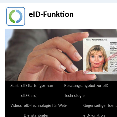
eID-Funktion
Zum
Start
eID-Karte (german
Beratungsangebot zur eID-
Inhalt
eID-Card)
Technologie
springen
Videos
eID-Technologie für Web-
Gegenseitiger Ident
Dienstanbieter
eID-Funktion