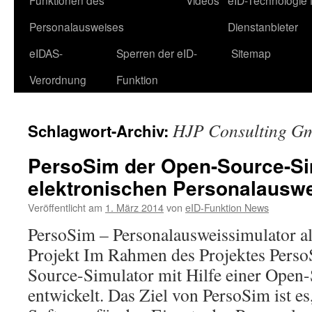
Funktionen des
Videos
eID-Technologie 
Personalausweises
Dienstanbieter
eIDAS-
Sperren der eID-
Sitemap
Verordnung
Funktion
HJP Consulting G
Schlagwort-Archiv:
PersoSim der Open-Source-Sim
elektronischen Personalauswe
Veröffentlicht am
1. März 2014
von
eID-Funktion News
PersoSim – Personalausweissimulator a
Projekt Im Rahmen des Projektes Perso
Source-Simulator mit Hilfe einer Ope
entwickelt. Das Ziel von PersoSim ist e