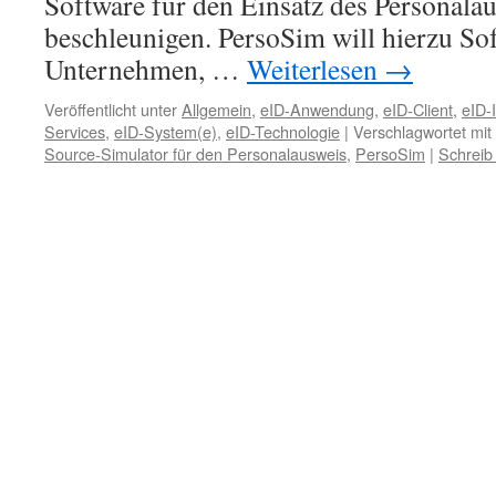
Software für den Einsatz des Personala
beschleunigen. PersoSim will hierzu So
Unternehmen, …
Weiterlesen
→
Veröffentlicht unter
Allgemein
,
eID-Anwendung
,
eID-Client
,
eID-I
Services
,
eID-System(e)
,
eID-Technologie
|
Verschlagwortet mit
Source-Simulator für den Personalausweis
,
PersoSim
|
Schreib