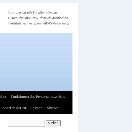
Beratung zur eID-Funktion (Online-
Ausweisfunktion bzw. dem elektronischen
Identitätsnachweis) und eIDAS-Verordnung
ises
Funktionen des Personalausweises
Sperren der eID-Funktion
Sitemap