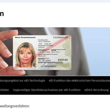
on
atungsangebot zur eID-Technologie
eID-Funktion des elektronischen Personalauswe
nbieter
Gegenseitiger Identitätsnachweises per eID-Funktion
eIDAS-Verordnung
rwaltungsverfahren