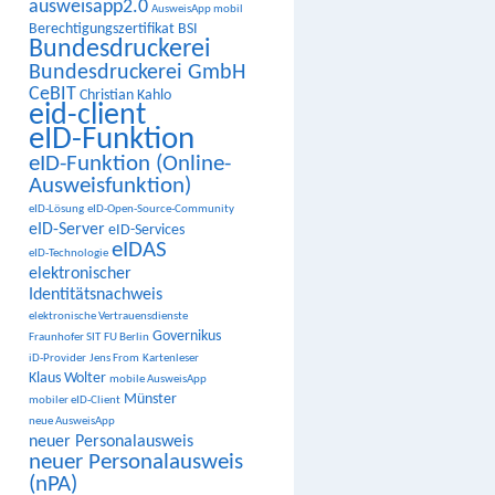
ausweisapp2.0
AusweisApp mobil
Berechtigungszertifikat
BSI
Bundesdruckerei
Bundesdruckerei GmbH
CeBIT
Christian Kahlo
eid-client
eID-Funktion
eID-Funktion (Online-
Ausweisfunktion)
eID-Lösung
eID-Open-Source-Community
eID-Server
eID-Services
eIDAS
eID-Technologie
elektronischer
Identitätsnachweis
elektronische Vertrauensdienste
Governikus
Fraunhofer SIT
FU Berlin
iD-Provider
Jens From
Kartenleser
Klaus Wolter
mobile AusweisApp
Münster
mobiler eID-Client
neue AusweisApp
neuer Personalausweis
neuer Personalausweis
(nPA)