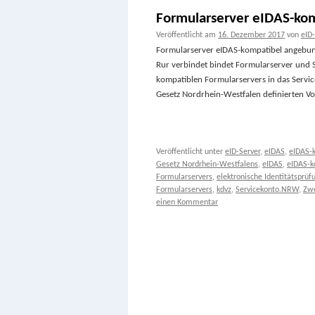
Formularserver eIDAS-ko
Veröffentlicht am
16. Dezember 2017
von
eID
Formularserver eIDAS-kompatibel angebun
Rur verbindet bindet Formularserver und
kompatiblen Formularservers in das Servic
Gesetz Nordrhein-Westfalen definierten 
Veröffentlicht unter
eID-Server
,
eIDAS
,
eIDAS-
Gesetz Nordrhein-Westfalens
,
eIDAS
,
eIDAS-k
Formularservers
,
elektronische Identitätsprüf
Formularservers
,
kdvz
,
Servicekonto.NRW
,
Zwe
einen Kommentar