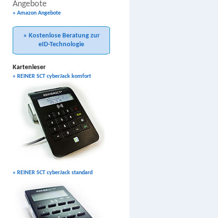
Angebote
» Amazon Angebote
» Kostenlose Beratung zur
eID-Technologie
Kartenleser
» REINER SCT cyberJack komfort
» REINER SCT cyberJack standard