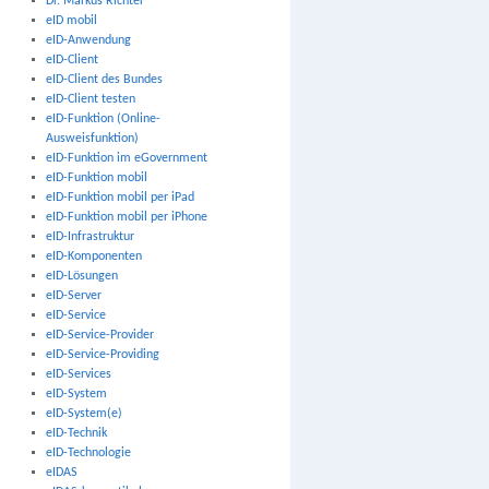
Dr. Markus Richter
eID mobil
eID-Anwendung
eID-Client
eID-Client des Bundes
eID-Client testen
eID-Funktion (Online-
Ausweisfunktion)
eID-Funktion im eGovernment
eID-Funktion mobil
eID-Funktion mobil per iPad
eID-Funktion mobil per iPhone
eID-Infrastruktur
eID-Komponenten
eID-Lösungen
eID-Server
eID-Service
eID-Service-Provider
eID-Service-Providing
eID-Services
eID-System
eID-System(e)
eID-Technik
eID-Technologie
eIDAS