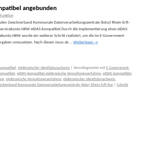
mpatibel angebunden
-Funktion
den Zweckverband Kommunale Datenverarbeitungszentrale (kdvz) Rhein-Erft-
 Servicekonto.NRW eIDAS-kompatibel Durch die Implementierung eines eIDAS-
ekonto.NRW wurde ein weiterer Schritt realisiert, um die im E-Government-
Vorgaben umzusetzen. Nach diesen muss ab …
Weiterlesen
→
kompatibel
,
elektronischer Identitätsnachweis
|
Verschlagwortet mit
E-Government-
ompatibel
,
eIDAS-kompatibel elektronische Verwaltungsverfahren
,
eIDAS-kompatibler
ung
,
elektronische Verwaltungsverfahren
,
elektronischer Identitätsnachweis
,
ckverband Kommunale Datenverarbeitungszentrale (kdvz) Rhein-Erft-Rur
|
Schreib