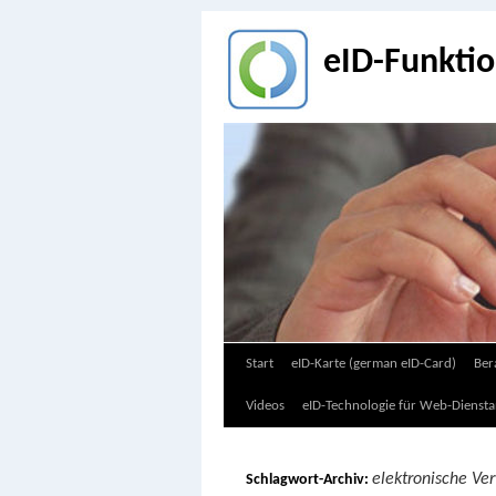
eID-Funkti
Zum
Start
eID-Karte (german eID-Card)
Ber
Inhalt
Videos
eID-Technologie für Web-Diensta
springen
elektronische Ve
Schlagwort-Archiv: