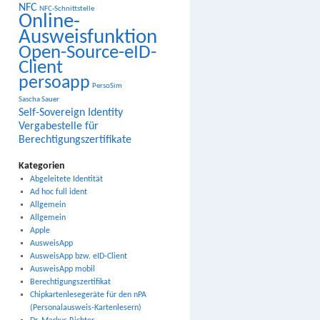
NFC
NFC-Schnittstelle
Online-
Ausweisfunktion
Open-Source-eID-
Client
persoapp
PersoSim
Sascha Sauer
Self-Sovereign Identity
Vergabestelle für
Berechtigungszertifikate
Kategorien
Abgeleitete Identität
Ad hoc full ident
Allgemein
Allgemein
Apple
AusweisApp
AusweisApp bzw. eID-Client
AusweisApp mobil
Berechtigungszertifikat
Chipkartenlesegeräte für den nPA
(Personalausweis-Kartenlesern)