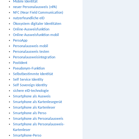
Mobile Identität
neuer Personalausweis (nPA)
NFC (Near Field Communication)
nutzerfeundliche eID
Ökosystem digitaler Identitäten
Online-Ausweisfunktion
Online-Ausweisfunktion mobil
PersoApp
Personalausweis mobil
Personalausweis testen
Personalausweisintegration
PostIdent
Pseudonym-Funktion
Selbstbestimmte Identität
Self Service Identity
Self Sovereign Identity
sichere eID-technologie
Smartphone als Ausweis
Smartphone als Kartenlesegerät
Smartphone als Kartenleser
Smartphone als Perso
Smartphone als Personalausweis
Smartphone als Personalausweis-
Kartenleser
Smartphone-Perso