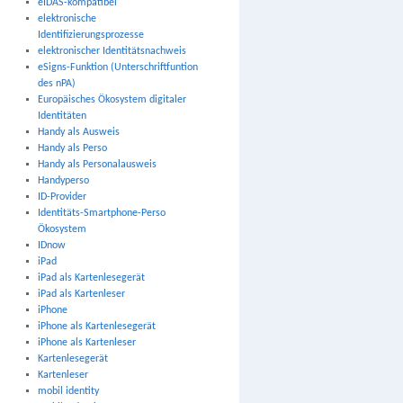
eIDAS-kompatibel
elektronische
Identifizierungsprozesse
elektronischer Identitätsnachweis
eSigns-Funktion (Unterschriftfuntion
des nPA)
Europäisches Ökosystem digitaler
Identitäten
Handy als Ausweis
Handy als Perso
Handy als Personalausweis
Handyperso
ID-Provider
Identitäts-Smartphone-Perso
Ökosystem
IDnow
iPad
iPad als Kartenlesegerät
iPad als Kartenleser
iPhone
iPhone als Kartenlesegerät
iPhone als Kartenleser
Kartenlesegerät
Kartenleser
mobil identity