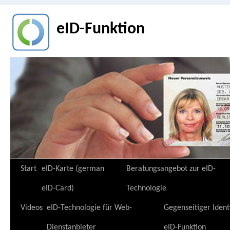
eID-Funktion
Zum
Start
eID-Karte (german
Beratungsangebot zur eID-
Inhalt
eID-Card)
Technologie
springen
Videos
eID-Technologie für Web-
Gegenseitiger Ident
Dienstanbieter
eID-Funktion