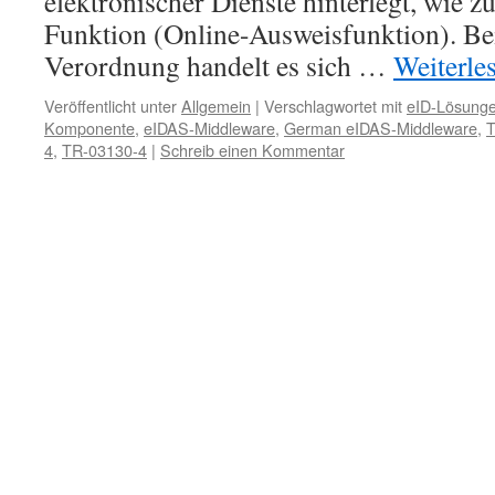
elektronischer Dienste hinterlegt, wie z
Funktion (Online-Ausweisfunktion). Be
Verordnung handelt es sich …
Weiterle
Veröffentlicht unter
Allgemein
|
Verschlagwortet mit
eID-Lösung
Komponente
,
eIDAS-Middleware
,
German eIDAS-Middleware
,
T
4
,
TR-03130-4
|
Schreib einen Kommentar