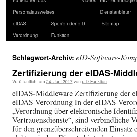
Funktionen des
Videos
eID-Technologie 
Personalausweises
Dienstanbieter
eIDAS-
Sperren der eID-
Sitemap
Verordnung
Funktion
eID-Software-Kom
Schlagwort-Archiv:
Zertifizierung der eIDAS-Midd
Veröffentlicht am
24. Juni 2017
von
eID-Funktion
eIDAS-Middleware Zertifizierung der
eIDAS-Verordnung In der eIDAS-Veror
„Verordnung über elektronische Identif
Vertrauensdienste“, sind verbindliche 
für den grenzüberschreitenden Einsatz 