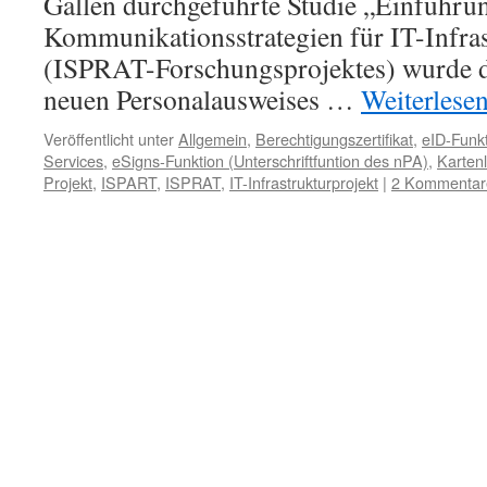
Gallen durchgeführte Studie „Einführu
Kommunikationsstrategien für IT-Infra
(ISPRAT-Forschungsprojektes) wurde d
neuen Personalausweises …
Weiterlese
Veröffentlicht unter
Allgemein
,
Berechtigungszertifikat
,
eID-Funkt
Services
,
eSigns-Funktion (Unterschriftfuntion des nPA)
,
Karten
Projekt
,
ISPART
,
ISPRAT
,
IT-Infrastrukturprojekt
|
2 Kommentar