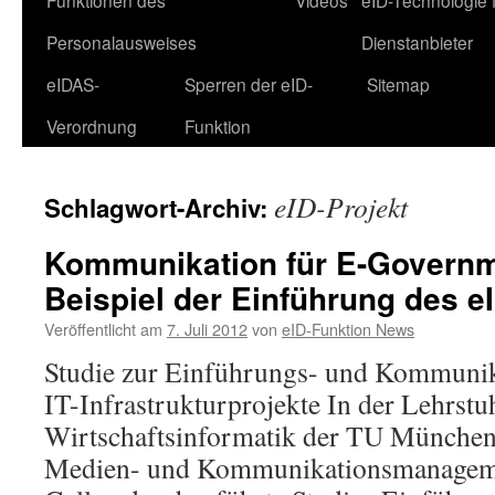
Funktionen des
Videos
eID-Technologie 
Personalausweises
Dienstanbieter
eIDAS-
Sperren der eID-
Sitemap
Verordnung
Funktion
eID-Projekt
Schlagwort-Archiv:
Kommunikation für E-Governm
Beispiel der Einführung des e
Veröffentlicht am
7. Juli 2012
von
eID-Funktion News
Studie zur Einführungs- und Kommunika
IT-Infrastrukturprojekte In der Lehrstuh
Wirtschaftsinformatik der TU München 
Medien- und Kommunikationsmanagement