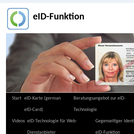
eID-Funktion
Zum
Start
eID-Karte (german
Beratungsangebot zur eID-
Inhalt
eID-Card)
Technologie
springen
Videos
eID-Technologie für Web-
Gegenseitiger Ident
Dienstanbieter
eID-Funktion