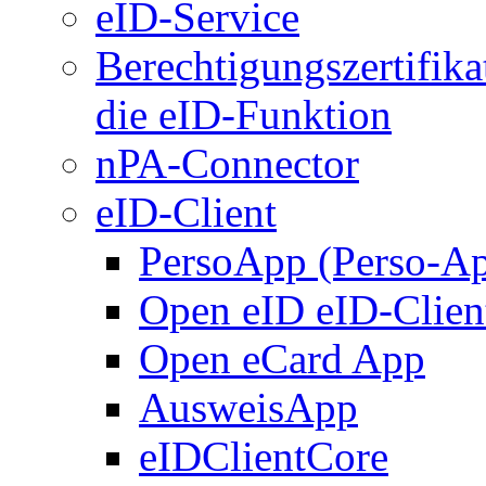
eID-Service
Berechtigungszertifika
die eID-Funktion
nPA-Connector
eID-Client
PersoApp (Perso-A
Open eID eID-Clien
Open eCard App
AusweisApp
eIDClientCore