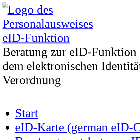
eID-Funktion
Beratung zur eID-Funktion
dem elektronischen Identit
Verordnung
Zum
Start
Inhalt
springen
eID-Karte (german eID-C