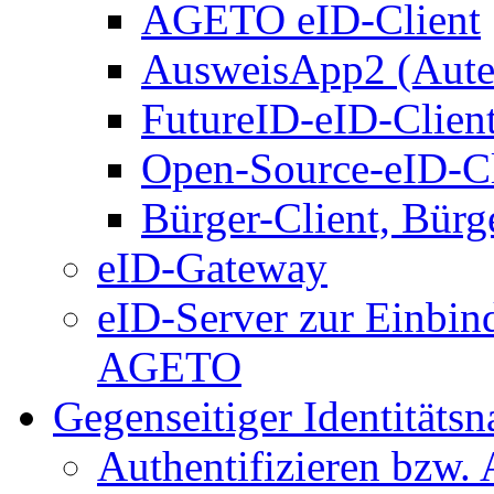
AGETO eID-Client
AusweisApp2 (Aute
FutureID-eID-Clien
Open-Source-eID-Cl
Bürger-Client, Bürg
eID-Gateway
eID-Server zur Einbin
AGETO
Gegenseitiger Identitäts
Authentifizieren bzw. 