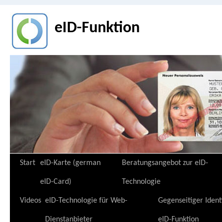
eID-Funktion
Zum
Start
eID-Karte (german
Beratungsangebot zur eID-
Inhalt
eID-Card)
Technologie
springen
Videos
eID-Technologie für Web-
Gegenseitiger Ident
Dienstanbieter
eID-Funktion