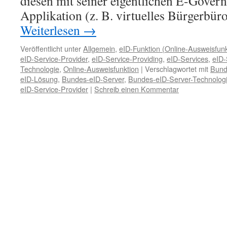
diesen mit seiner eigentlichen E-Gov
Applikation (z. B. virtuelles Bürgerbü
Weiterlesen
→
Veröffentlicht unter
Allgemein
,
eID-Funktion (Online-Ausweisfunk
eID-Service-Provider
,
eID-Service-Providing
,
eID-Services
,
eID-
Technologie
,
Online-Ausweisfunktion
|
Verschlagwortet mit
Bund
eID-Lösung
,
Bundes-eID-Server
,
Bundes-eID-Server-Technolog
eID-Service-Provider
|
Schreib einen Kommentar