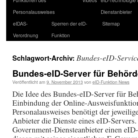
Funktionen des
Videos
eID-Technologie 
Personalausweises
Dienstanbieter
eIDAS-
Sperren der eID-
Sitemap
Verordnung
Funktion
Bundes-eID-Servic
Schlagwort-Archiv:
Bundes-eID-Server für Behör
Veröffentlicht am
9. November 2013
von
eID-Funktion News
Die Idee des Bundes-eID-Server für B
Einbindung der Online-Ausweisfunktio
Personalausweises benötigt der jeweili
Anbieter die Dienste eines eID-Servers
Government-Diensteanbieter einen eID-