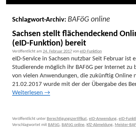
BAFöG online
Schlagwort-Archiv:
Sachsen stellt flächendeckend Onl
(eID-Funktion) bereit
Veröffentlicht am
24. Februar 2017
von
eID-Funktion
eID-Service in Sachsen nutzbar Seit Februar ist e
Studierende möglich ihr BAFöG per Internet zu b
von vielen Anwendungen, die zukünftig Online 
21.02.2017 wurde mit der der Übergabe des Ber
Weiterlesen
→
Veröffentlicht unter
Berechtigungszertifikat
,
eID-Anwendung
,
eID-Funkt
Verschlagwortet mit
BAFöG
,
BAFöG online
,
KfZ-Abmeldung
,
Meister-BA