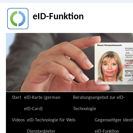
eID-Funktion
Zum
Start
eID-Karte (german
Beratungsangebot zur eID-
Inhalt
eID-Card)
Technologie
springen
Videos
eID-Technologie für Web-
Gegenseitiger Ident
Dienstanbieter
eID-Funktion