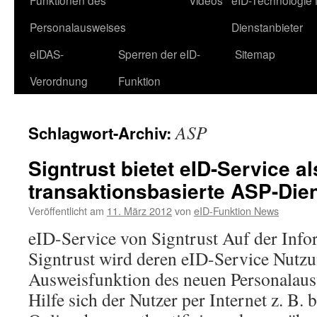
Funktionen des
Videos
eID-Technologie 
Personalausweises
Dienstanbieter
eIDAS-
Sperren der eID-
Sitemap
Verordnung
Funktion
ASP
Schlagwort-Archiv:
Signtrust bietet eID-Service al
transaktionsbasierte ASP-Dien
Veröffentlicht am
11. März 2012
von
eID-Funktion News
eID-Service von Signtrust Auf der Info
Signtrust wird deren eID-Service Nutzu
Ausweisfunktion des neuen Personalaus
Hilfe sich der Nutzer per Internet z. B. 