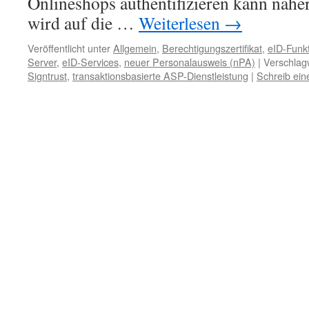
Onlineshops authentifizieren kann näher 
wird auf die …
Weiterlesen
→
Veröffentlicht unter
Allgemein
,
Berechtigungszertifikat
,
eID-Funkt
Server
,
eID-Services
,
neuer Personalausweis (nPA)
|
Verschlagw
Signtrust
,
transaktionsbasierte ASP-Dienstleistung
|
Schreib ei