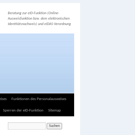
Beratung zur eID-Funktion (Online-
Ausweisfunktion bzw. dem elektronischen
Identitätsnachweis) und eIDAS-Verordnung
ises
Funktionen des Personalausweises
Sperren der eID-Funktion
Sitemap