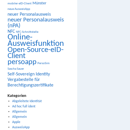
Münster
mobiler eID-Client
neue AusweisApp
neuer Personalausweis
neuer Personalausweis
(nPA)
NFC
NFC-Schnittstelle
Online-
Ausweisfunktion
Open-Source-eID-
Client
persoapp
PersoSim
Sascha Sauer
Self-Sovereign Identity
Vergabestelle für
Berechtigungszertifikate
Kategorien
Abgeleitete Identität
Ad hoc full ident
Allgemein
Allgemein
Apple
AusweisApp