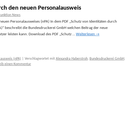
urch den neuen Personalausweis
Funktion News
 neuen Personalausweises (nPA) In dem PDF „Schutz von Identitäten durch
A)“ beschreibt die Bundesdruckerei GmbH welchen Beitrag der neue
utzer leisten kann. Download des PDF „Schutz …
Weiterlesen
→
lausweis (nPA)
|
Verschlagwortet mit
Alexandra Haberstroh
,
Bundesdruckerei GmbH
,
eib einen Kommentar