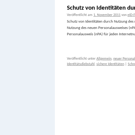
Schutz von Identitäten d
Veröffentlicht am
1. November 2011
von
eID-
Schutz von Identitäten durch Nutzung des
Nutzung des neuen Personalausweises (nP
Personalausweis (nPA) für jeden Internetn
Veröffentlicht unter
Allgemein
,
neuer Persona
Identitätsdiebstahl
,
sichere Identitäten
|
Schr