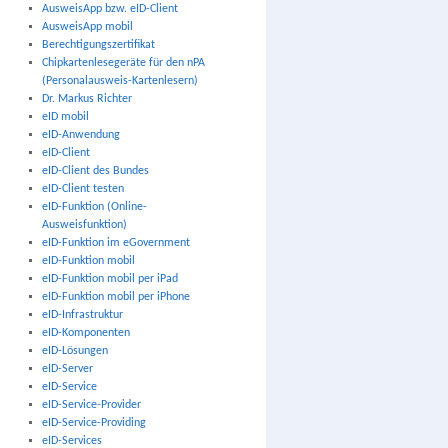
AusweisApp bzw. eID-Client
AusweisApp mobil
Berechtigungszertifikat
Chipkartenlesegeräte für den nPA
(Personalausweis-Kartenlesern)
Dr. Markus Richter
eID mobil
eID-Anwendung
eID-Client
eID-Client des Bundes
eID-Client testen
eID-Funktion (Online-
Ausweisfunktion)
eID-Funktion im eGovernment
eID-Funktion mobil
eID-Funktion mobil per iPad
eID-Funktion mobil per iPhone
eID-Infrastruktur
eID-Komponenten
eID-Lösungen
eID-Server
eID-Service
eID-Service-Provider
eID-Service-Providing
eID-Services