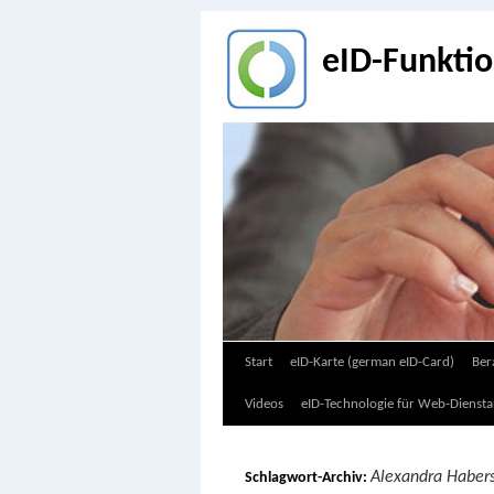
eID-Funkti
Zum
Start
eID-Karte (german eID-Card)
Ber
Inhalt
Videos
eID-Technologie für Web-Diensta
springen
Alexandra Habers
Schlagwort-Archiv: