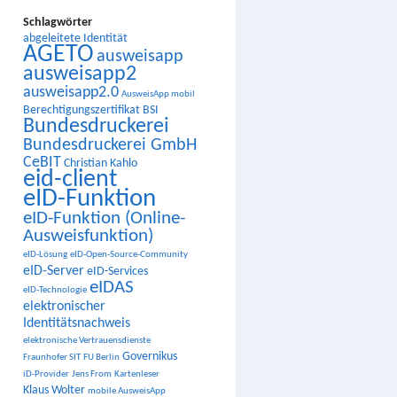
Schlagwörter
abgeleitete Identität
AGETO
ausweisapp
ausweisapp2
ausweisapp2.0
AusweisApp mobil
Berechtigungszertifikat
BSI
Bundesdruckerei
Bundesdruckerei GmbH
CeBIT
Christian Kahlo
eid-client
eID-Funktion
eID-Funktion (Online-
Ausweisfunktion)
eID-Lösung
eID-Open-Source-Community
eID-Server
eID-Services
eIDAS
eID-Technologie
elektronischer
Identitätsnachweis
elektronische Vertrauensdienste
Governikus
Fraunhofer SIT
FU Berlin
iD-Provider
Jens From
Kartenleser
Klaus Wolter
mobile AusweisApp