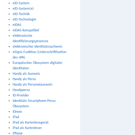
eID-System
eID-System(e)
eID-Technik
eID-Technologie
eIDAS
eIDAS-kompatibel
elektronische
Identifizierungsprozesse
elektronischer Identitätsnachweis
eSigns-Funktion (Unterschriftfuntion
des nPA)
Europäisches Ökosystem digitaler
Identitäten
Handy als Ausweis
Handy als Perso
Handy als Personalausweis
Handyperso
ID-Provider
Identitäts-Smartphone-Perso
Ökosystem
IDnow
iPad
iPad als Kartenlesegerät
iPad als Kartenleser
iPhone