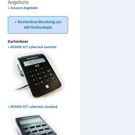
Angebote
» Amazon Angebote
» Kostenlose Beratung zur
eID-Technologie
Kartenleser
» REINER SCT cyberJack komfort
» REINER SCT cyberJack standard