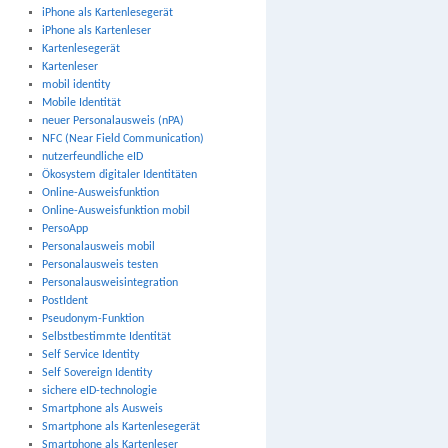
iPhone als Kartenlesegerät
iPhone als Kartenleser
Kartenlesegerät
Kartenleser
mobil identity
Mobile Identität
neuer Personalausweis (nPA)
NFC (Near Field Communication)
nutzerfeundliche eID
Ökosystem digitaler Identitäten
Online-Ausweisfunktion
Online-Ausweisfunktion mobil
PersoApp
Personalausweis mobil
Personalausweis testen
Personalausweisintegration
PostIdent
Pseudonym-Funktion
Selbstbestimmte Identität
Self Service Identity
Self Sovereign Identity
sichere eID-technologie
Smartphone als Ausweis
Smartphone als Kartenlesegerät
Smartphone als Kartenleser