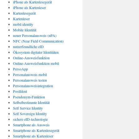
iPhone als Kartenlesegerät
iPhone als Kartenleser
Kartenlesegerät
Kartenleser
mobil identity
Mobile Identität
neuer Personalausweis (nPA)
NFC (Near Field Communication)
nutzerfeundliche eID
Ökosystem digitaler Identitäten
Online-Ausweisfunktion
Online-Ausweisfunktion mobil
PersoApp
Personalausweis mobil
Personalausweis testen
Personalausweisintegration
PostIdent
Pseudonym-Funktion
Selbstbestimmte Identität
Self Service Identity
Self Sovereign Identity
sichere eID-technologie
Smartphone als Ausweis
Smartphone als Kartenlesegerät
Smartphone als Kartenleser