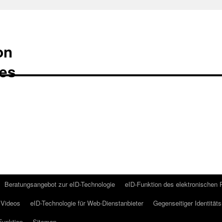
on
Beratungsangebot zur eID-Technologie
eID-Funktion des elektronischen
Videos
eID-Technologie für Web-Dienstanbieter
Gegenseitiger Identität
Funktion
Sitemap