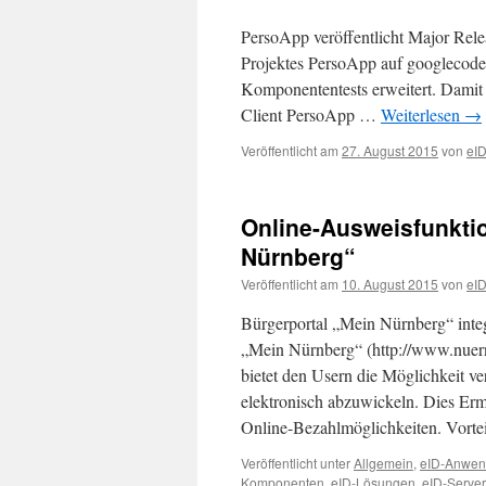
PersoApp veröffentlicht Major Rele
Projektes PersoApp auf googlecode
Komponententests erweitert. Damit
Client PersoApp …
Weiterlesen
→
Veröffentlicht am
27. August 2015
von
eI
Online-Ausweisfunkti
Nürnberg“
Veröffentlicht am
10. August 2015
von
eI
Bürgerportal „Mein Nürnberg“ inte
„Mein Nürnberg“ (http://www.nuernb
bietet den Usern die Möglichkeit v
elektronisch abzuwickeln. Dies Erm
Online-Bezahlmöglichkeiten. Vort
Veröffentlicht unter
Allgemein
,
eID-Anwe
Komponenten
,
eID-Lösungen
,
eID-Server