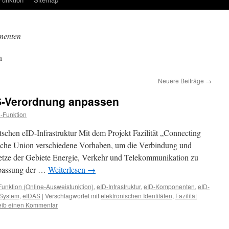
nenten
n
Neuere Beiträge
→
S-Verordnung anpassen
-Funktion
schen eID-Infrastruktur Mit dem Projekt Fazilität „Connecting
sche Union verschiedene Vorhaben, um die Verbindung und
Netze der Gebiete Energie, Verkehr und Telekommunikation zu
Anpassung der …
Weiterlesen
→
Funktion (Online-Ausweisfunktion)
,
eID-Infrastruktur
,
eID-Komponenten
,
eID-
-System
,
eIDAS
|
Verschlagwortet mit
elektronischen Identitäten
,
Fazilität
eib einen Kommentar