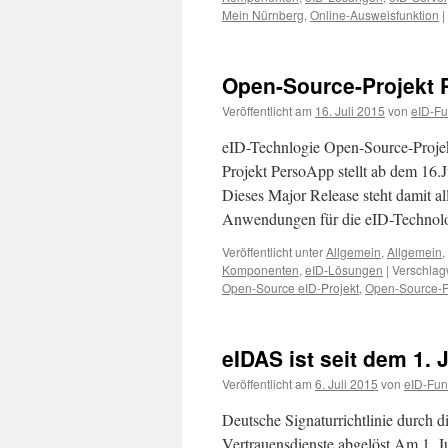
Mein Nürnberg
,
Online-Ausweisfunktion
|
Open-Source-Projekt P
Veröffentlicht am
16. Juli 2015
von
eID-Fu
eID-Technlogie Open-Source-Projek
Projekt PersoApp stellt ab dem 16.
Dieses Major Release steht damit al
Anwendungen für die eID-Techno
Veröffentlicht unter
Allgemein
,
Allgemein
,
Komponenten
,
eID-Lösungen
|
Verschlagw
Open-Source eID-Projekt
,
Open-Source-P
eIDAS ist seit dem 1. J
Veröffentlicht am
6. Juli 2015
von
eID-Fun
Deutsche Signaturrichtlinie durch d
Vertrauensdienste abgelöst Am 1. Ju