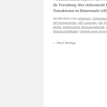
die Verordnung über elektronische I
Transaktionen im Binnenmarkt (eI
Veröffentlicht unter
Allgemein
,
Chipkarten
eID-Komponenten
,
eID-Lösungen
,
eID-Te
eIDAS
,
elektronische Vertrauensdienste
,
Signaturzertifikaten
|
Schreib einen Komm
←
Ältere Beiträge