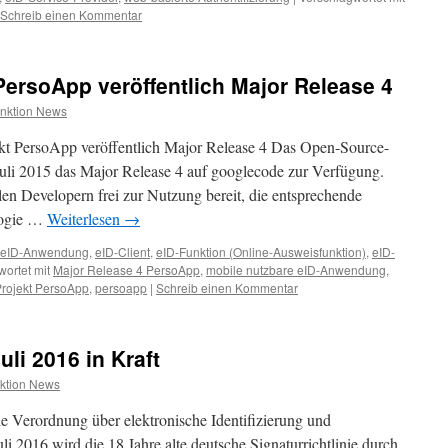
Schreib einen Kommentar
ersoApp veröffentlich Major Release 4
nktion News
t PersoApp veröffentlich Major Release 4 Das Open-Source-
Juli 2015 das Major Release 4 auf googlecode zur Verfügung.
len Developern frei zur Nutzung bereit, die entsprechende
logie …
Weiterlesen
→
eID-Anwendung
,
eID-Client
,
eID-Funktion (Online-Ausweisfunktion)
,
eID-
ortet mit
Major Release 4 PersoApp
,
mobile nutzbare eID-Anwendung
,
rojekt PersoApp
,
persoapp
|
Schreib einen Kommentar
uli 2016 in Kraft
ktion News
ie Verordnung über elektronische Identifizierung und
li 2016 wird die 18 Jahre alte deutsche Signaturrichtlinie durch