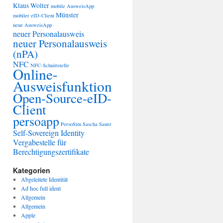
Klaus Wolter
mobile AusweisApp
Münster
mobiler eID-Client
neue AusweisApp
neuer Personalausweis
neuer Personalausweis
(nPA)
NFC
NFC-Schnittstelle
Online-
Ausweisfunktion
Open-Source-eID-
Client
persoapp
PersoSim
Sascha Sauer
Self-Sovereign Identity
Vergabestelle für
Berechtigungszertifikate
Kategorien
Abgeleitete Identität
Ad hoc full ident
Allgemein
Allgemein
Apple