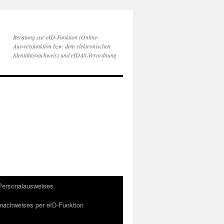
Beratung zur eID-Funktion (Online-
Ausweisfunktion bzw. dem elektronischen
Identitätsnachweis) und eIDAS-Verordnung
 Personalausweises
snachweises per eID-Funktion