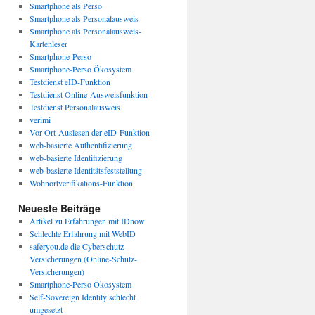
Smartphone als Perso
Smartphone als Personalausweis
Smartphone als Personalausweis-
Kartenleser
Smartphone-Perso
Smartphone-Perso Ökosystem
Testdienst eID-Funktion
Testdienst Online-Ausweisfunktion
Testdienst Personalausweis
verimi
Vor-Ort-Auslesen der eID-Funktion
web-basierte Authentifizierung
web-basierte Identifizierung
web-basierte Identitätsfeststellung
Wohnortverifikations-Funktion
Neueste Beiträge
Artikel zu Erfahrungen mit IDnow
Schlechte Erfahrung mit WebID
saferyou.de die Cyberschutz-
Versicherungen (Online-Schutz-
Versicherungen)
Smartphone-Perso Ökosystem
Self-Sovereign Identity schlecht
umgesetzt