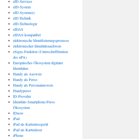
eID-Services
eID-System
eID-System(e)
eID-Technik
eID-Technologie
eIDAS
eIDAS-kompatibel
elektronische Identifizierungsprozesse
elektronischer Identitätsnachweis
eSigns-Funktion (Unterschriftfuntion
des nPA)
Europäisches Ökosystem digitaler
Identitäten
Handy als Ausweis
Handy als Perso
Handy als Personalausweis
Handyperso
ID-Provider
Identitäts-Smartphone-Perso
Ökosystem
IDnow
iPad
iPad als Kartenlesegerät
iPad als Kartenleser
iPhone