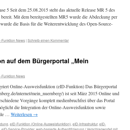
ase 5 Seit dem 25.08.2015 steht das aktuelle Release MR 5 des
 bereit. Mit dem bereitgestellten MR5 wurde die Abdeckung per
 wurde die Basis für die Weiterentwicklung des Open-Source-
D-Funktion News
|
Schreib einen Kommentar
on auf dem Bürgerportal „Mein
D-Funktion News
griert Online-Ausweisfunktion (eID-Funktion) Das Bürgerportal
erg.de/internet/mein_nuernberg/) ist seit März 2015 Online und
erschiedene Vorgänge komplett medienbruchfrei über das Portal
öglicht die Integration der Online-Ausweisfunktion sowie
eile …
Weiterlesen
→
ndung
,
eID-Funktion (Online-Ausweisfunktion)
,
eID-Infrastruktur
,
eID-
,
eID-Service-Provider
,
web-basierte Authentifizierung
|
Verschlagwortet mit