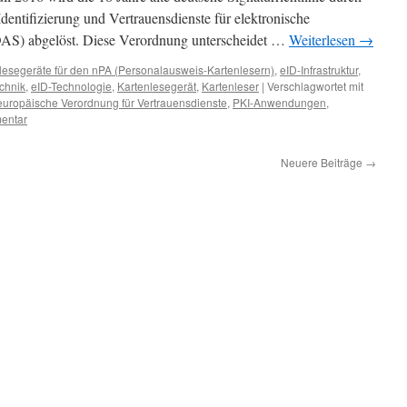
dentifizierung und Vertrauensdienste für elektronische
DAS) abgelöst. Diese Verordnung unterscheidet …
Weiterlesen
→
lesegeräte für den nPA (Personalausweis-Kartenlesern)
,
eID-Infrastruktur
,
chnik
,
eID-Technologie
,
Kartenlesegerät
,
Kartenleser
|
Verschlagwortet mit
europäische Verordnung für Vertrauensdienste
,
PKI-Anwendungen
,
entar
Neuere Beiträge
→