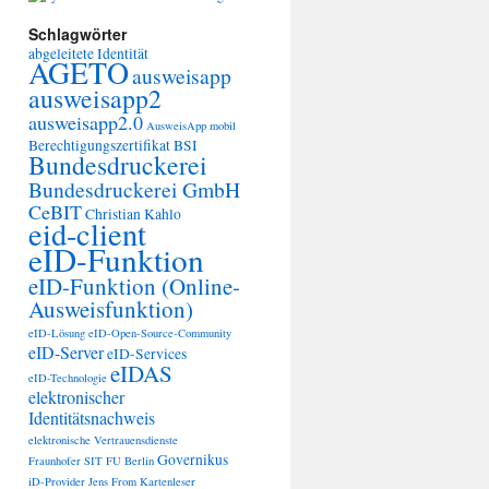
Schlagwörter
abgeleitete Identität
AGETO
ausweisapp
ausweisapp2
ausweisapp2.0
AusweisApp mobil
Berechtigungszertifikat
BSI
Bundesdruckerei
Bundesdruckerei GmbH
CeBIT
Christian Kahlo
eid-client
eID-Funktion
eID-Funktion (Online-
Ausweisfunktion)
eID-Lösung
eID-Open-Source-Community
eID-Server
eID-Services
eIDAS
eID-Technologie
elektronischer
Identitätsnachweis
elektronische Vertrauensdienste
Governikus
Fraunhofer SIT
FU Berlin
iD-Provider
Jens From
Kartenleser