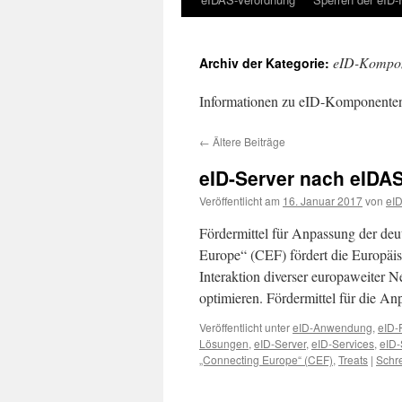
eID-Kompo
Archiv der Kategorie:
Informationen zu eID-Komponente
←
Ältere Beiträge
eID-Server nach eIDA
Veröffentlicht am
16. Januar 2017
von
eID
Fördermittel für Anpassung der deut
Europe“ (CEF) fördert die Europäi
Interaktion diverser europaweiter 
optimieren. Fördermittel für die 
Veröffentlicht unter
eID-Anwendung
,
eID-
Lösungen
,
eID-Server
,
eID-Services
,
eID
„Connecting Europe“ (CEF)
,
Treats
|
Schr