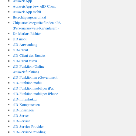
AusweisApp
AusweisApp bzw. eID-Client
AusweisApp mobil
Berechtigungszertifikat
Chipkartenlesegeräte für den nPA
(Personalausweis-Kartenlesern)
Dr. Markus Richter
eID mobil
eID-Anwendung
eID-Client
eID-Client des Bundes
eID-Client testen
eID-Funktion (Online-
Ausweisfunktion)
eID-Funktion im eGovernment
eID-Funktion mobil
eID-Funktion mobil per iPad
eID-Funktion mobil per iPhone
eID-Infrastruktur
eID-Komponenten
eID-Lösungen
eID-Server
eID-Service
eID-Service-Provider
eID-Service-Providing