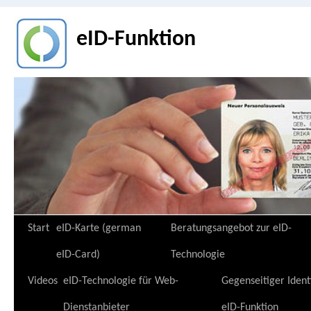
eID-Funktion
Zum
Start
eID-Karte (german
Beratungsangebot zur eID-
Inhalt
eID-Card)
Technologie
springen
Videos
eID-Technologie für Web-
Gegenseitiger Ident
Dienstanbieter
eID-Funktion