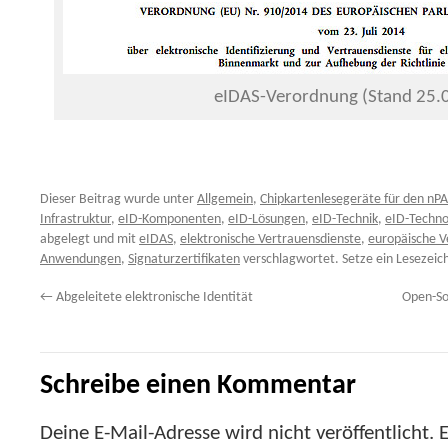
eIDAS-Verordnung (Stand 25.
Dieser Beitrag wurde unter
Allgemein
,
Chipkartenlesegeräte für den nPA
Infrastruktur
,
eID-Komponenten
,
eID-Lösungen
,
eID-Technik
,
eID-Techno
abgelegt und mit
eIDAS
,
elektronische Vertrauensdienste
,
europäische V
Anwendungen
,
Signaturzertifikaten
verschlagwortet. Setze ein Lesezeic
←
Abgeleitete elektronische Identität
Open-So
Schreibe einen Kommentar
Deine E-Mail-Adresse wird nicht veröffentlicht.
E