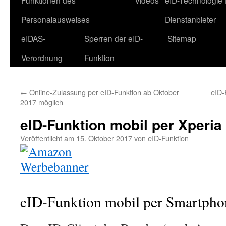
Funktionen des
Videos
eID-Technologie 
Personalausweises
Dienstanbieter
eIDAS-
Sperren der eID-
Sitemap
Verordnung
Funktion
←
Online-Zulassung per eID-Funktion ab Oktober
eID-
2017 möglich
eID-Funktion mobil per Xperi
Veröffentlicht am
15. Oktober 2017
von
eID-Funktion
eID-Funktion mobil per Smartph