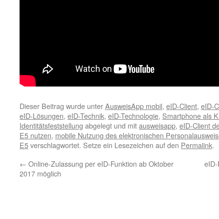
Dieser Beitrag wurde unter
AusweisApp mobil
,
eID-Client
,
eID-C
eID-Lösungen
,
eID-Technik
,
eID-Technologie
,
Smartphone als K
Identitätsfeststellung
abgelegt und mit
ausweisapp
,
eID-Client 
E5 nutzen
,
mobile Nutzung des elektronischen Personalauswei
E5
verschlagwortet. Setze ein Lesezeichen auf den
Permalink
.
←
Online-Zulassung per eID-Funktion ab Oktober
eID-
2017 möglich