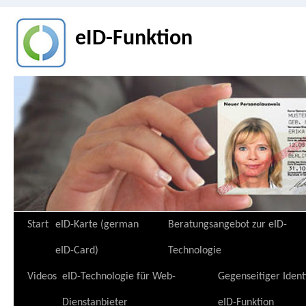
eID-Funktion
Zum
Start
eID-Karte (german
Beratungsangebot zur eID-
Inhalt
eID-Card)
Technologie
springen
Videos
eID-Technologie für Web-
Gegenseitiger Ident
Dienstanbieter
eID-Funktion