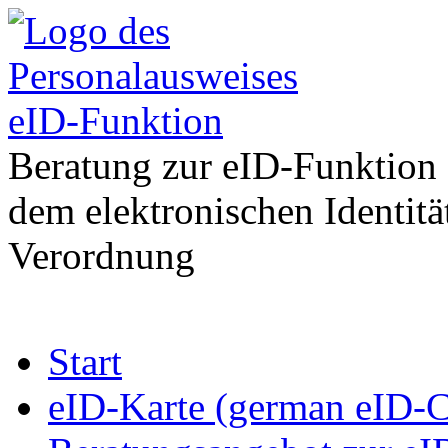
eID-Funktion
Beratung zur eID-Funktion
dem elektronischen Identit
Verordnung
Zum
Start
Inhalt
springen
eID-Karte (german eID-C