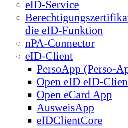
eID-Service
Berechtigungszertifika
die eID-Funktion
nPA-Connector
eID-Client
PersoApp (Perso-A
Open eID eID-Clien
Open eCard App
AusweisApp
eIDClientCore