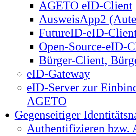
AGETO eID-Client
AusweisApp2 (Aute
FutureID-eID-Clien
Open-Source-eID-Cl
Bürger-Client, Bürg
eID-Gateway
eID-Server zur Einbin
AGETO
Gegenseitiger Identitäts
Authentifizieren bzw. 