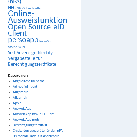
(nPA)
NFC
NFC-Schnittstelle
Online-
Ausweisfunktion
Open-Source-eID-
Client
persoapp
PersoSim
Sascha Sauer
Self-Sovereign Identity
Vergabestelle für
Berechtigungszertifikate
Kategorien
Abgeleitete Identität
Ad hoc full ident
Allgemein
Allgemein
Apple
AusweisApp
AusweisApp bzw. eID-Client
AusweisApp mobil
Berechtigungszertifikat
Chipkartenlesegeräte für den nPA
(Personalausweis-Kartenlesern)