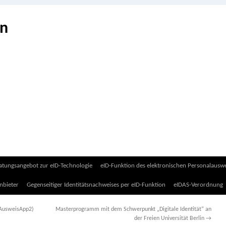
on
atungsangebot zur eID-Technologie
eID-Funktion des elektronischen Personalauswe
nbieter
Gegenseitiger Identitätsnachweises per eID-Funktion
eIDAS-Verordnung
(AusweisApp2)
Masterprogramm mit dem Schwerpunkt „Digitale Identität“ an
der Freien Universität Berlin
→