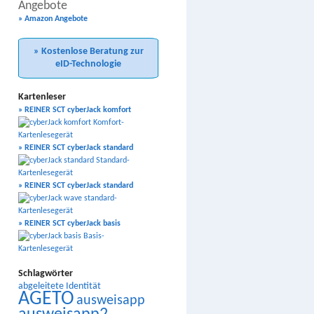
Angebote
» Amazon Angebote
» Kostenlose Beratung zur
eID-Technologie
Kartenleser
» REINER SCT cyberJack komfort
» REINER SCT cyberJack standard
» REINER SCT cyberJack standard
» REINER SCT cyberJack basis
Schlagwörter
abgeleitete Identität
AGETO
ausweisapp