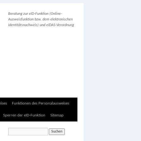
Beratung zur eID-Funktion (Online-
Ausweisfunktion bzw. dem elektronischen
Identitätsnachweis) und eIDAS-Verordnung
ises
Funktionen des Personalausweises
Sperren der eID-Funktion
Sitemap