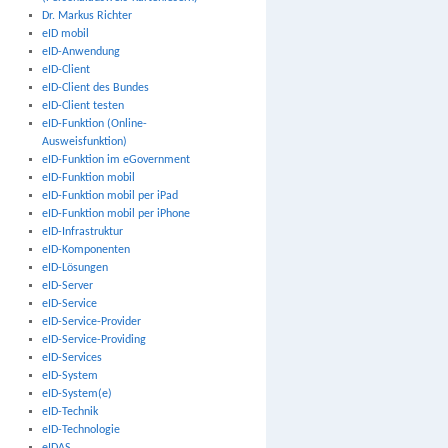
Dr. Markus Richter
eID mobil
eID-Anwendung
eID-Client
eID-Client des Bundes
eID-Client testen
eID-Funktion (Online-
Ausweisfunktion)
eID-Funktion im eGovernment
eID-Funktion mobil
eID-Funktion mobil per iPad
eID-Funktion mobil per iPhone
eID-Infrastruktur
eID-Komponenten
eID-Lösungen
eID-Server
eID-Service
eID-Service-Provider
eID-Service-Providing
eID-Services
eID-System
eID-System(e)
eID-Technik
eID-Technologie