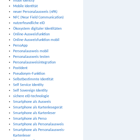
mobil identity
Mobile Identität
neuer Personalausweis (nPA)
NFC (Near Field Communication)
nutzerfeundliche eID
Ökosystem digitaler Identitäten
Online-Ausweisfunktion
Online-Ausweisfunktion mobil
PersoApp
Personalausweis mobil
Personalausweis testen
Personalausweisintegration
PostIdent
Pseudonym-Funktion
Selbstbestimmte Identität
Self Service Identity
Self Sovereign Identity
sichere eID-technologie
Smartphone als Ausweis
Smartphone als Kartenlesegerät
Smartphone als Kartenleser
Smartphone als Perso
Smartphone als Personalausweis
Smartphone als Personalausweis-
Kartenleser