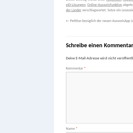
eID-Lösungen
,
Online-Ausweisfunktion
abgele
der Länder
verschlagwortet. Setze ein Leseze
←
Petition bezüglich der neuen AusweisApp 
Schreibe einen Kommenta
Deine E-Mail-Adresse wird nicht veröffentli
Kommentar
*
Name
*