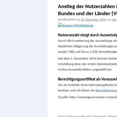
Anstieg der Nutzerzahlen
Bundes und der Länder (V
Veröffentlicht am
26. Dezember 2014
von
eID
Nutzeranzahl steigt durch Ausweis
Durch die Erweiterung der AusweisApp mit
deutlichen Steigerung der Anmeldungen p
Länder (VBL) auf bis zu 1.000 Anmeldungen
Seit dem 1. November 2014 können Nutzer 
Umstellung einer der ersten Diensteanbiet
Online-Ausweisfunktion umgestellt hat.
Berechtigungszertifikat als Vorausse
Um als Anbieter eines Internetangebotes ei
besitzen und mit dieser ein
Berechtigungsze
(Quelle: http://www.egovernment-computi
Dieser Beitrag wurde unter
Allgemein
,
Allgem