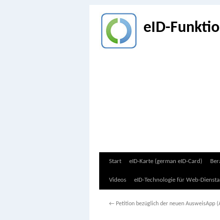
eID-Funkti
Zum
Start
eID-Karte (german eID-Card)
Ber
Inhalt
Videos
eID-Technologie für Web-Diensta
springen
←
Petition bezüglich der neuen AusweisApp 