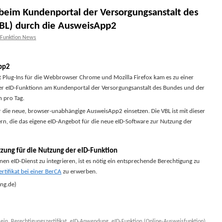
 beim Kundenportal der Versorgungsanstalt des
BL) durch die AusweisApp2
-Funktion News
App2
 Plug-Ins für die Webbrowser Chrome und Mozilla Firefox kam es zu einer
er eID-Funktionn am Kundenportal der Versorgungsanstalt des Bundes und der
 pro Tag.
die neue, browser-unabhängige AusweisApp2 einsetzen. Die VBL ist mit dieser
ern, die das eigene eID-Angebot für die neue eID-Software zur Nutzung der
tzung für die Nutzung der eID-Funktion
nen eID-Dienst zu integrieren, ist es nötig ein entsprechende Berechtigung zu
rtifikat bei einer BerCA
zu erwerben.
ng.de)
ein
,
Berechtigungszertifikat
,
eID-Anwendung
,
eID-Funktion (Online-Ausweisfunktion)
,