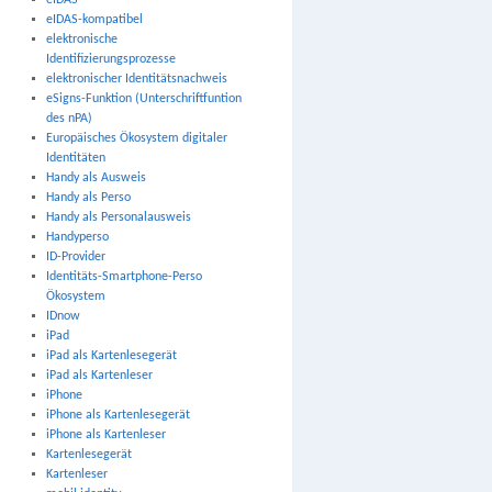
eIDAS
eIDAS-kompatibel
elektronische
Identifizierungsprozesse
elektronischer Identitätsnachweis
eSigns-Funktion (Unterschriftfuntion
des nPA)
Europäisches Ökosystem digitaler
Identitäten
Handy als Ausweis
Handy als Perso
Handy als Personalausweis
Handyperso
ID-Provider
Identitäts-Smartphone-Perso
Ökosystem
IDnow
iPad
iPad als Kartenlesegerät
iPad als Kartenleser
iPhone
iPhone als Kartenlesegerät
iPhone als Kartenleser
Kartenlesegerät
Kartenleser