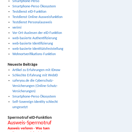
Smartphone-Perso
Smartphone-Perso Ökosystem
Testdienst eID-Funktion
Testdienst Online-Ausweisfunktion
Testdienst Personalausweis
verimi
Vor-Ort-Auslesen der eID-Funktion
web-basierte Authentifizierung
web-basierte Identifizierung
web-basierte Identitätsfeststellung
Wohnortverifikations-Funktion
Neueste Beiträge
Artikel zu Erfahrungen mit IDnow
Schlechte Erfahrung mit WebID
saferyou.de die Cyberschutz-
Versicherungen (Online-Schutz-
Versicherungen)
Smartphone-Perso Ökosystem
Self-Sovereign Identity schlecht
umgesetzt
Sperrnotruf eID-Funktion
Ausweis-Sperrnotruf
Ausweis verloren - Was tuen