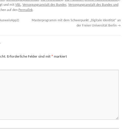
gt und mit
VBL
,
Versorgungsanstalt des Bundes
,
Versorgungsanstalt des Bundes und
ichen auf den
Permalink
.
(AusweisApp2)
Masterprogramm mit dem Schwerpunkt „Digitale Identität“ an
der Freien Universität Berlin
→
r
cht.
Erforderliche Felder sind mit
*
markiert