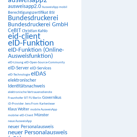
ausweisapp2
ausweisapp2.0
AusweisApp mobil
Berechtigungszertifikat
BSI
Bundesdruckerei
Bundesdruckerei GmbH
CeBIT
Christian Kahlo
eid-client
eID-Funktion
eID-Funktion (Online-
Ausweisfunktion)
eID-Lösung
eID-Open-Source-Community
eID-Server
eID-Services
eIDAS
eID-Technologie
elektronischer
Identitätsnachweis
elektronische Vertrauensdienste
Governikus
Fraunhofer SIT
FU Berlin
iD-Provider
Jens From
Kartenleser
Klaus Wolter
mobile AusweisApp
Münster
mobiler eID-Client
neue AusweisApp
neuer Personalausweis
neuer Personalausweis