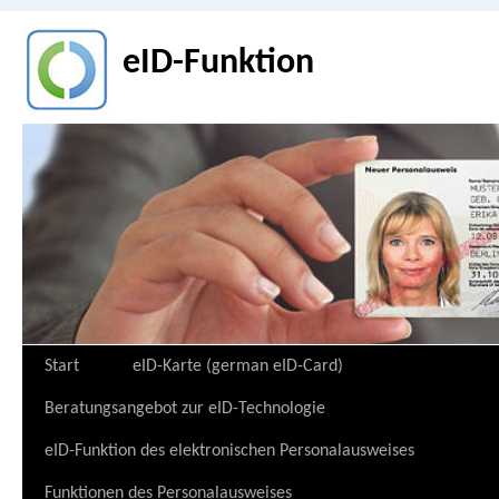
eID-Funktion
Zum
Start
eID-Karte (german eID-Card)
Inhalt
Beratungsangebot zur eID-Technologie
springen
eID-Funktion des elektronischen Personalausweises
Funktionen des Personalausweises