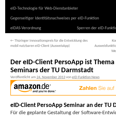
eID-Technologie für Web-Dienstanbieter
Gegenseitiger Identitätsnachweises per eID-Funktion
eIDAS-Verordnung
Sperren der eID-Funkti
←
Thüringer Innovationspreis für die Entwicklung des
Ko
mobil nutzbaren eID-Client (AusweisApp)
Ausweisfunkti
We
Der eID-Client PersoApp ist Them
Seminars der TU Darmstadt
Veröffentlicht am
24. November 2013
von
eID-Funktion News
eID-Client PersoApp Seminar an der TU 
Für die geplante Gestaltung der Software-Entw