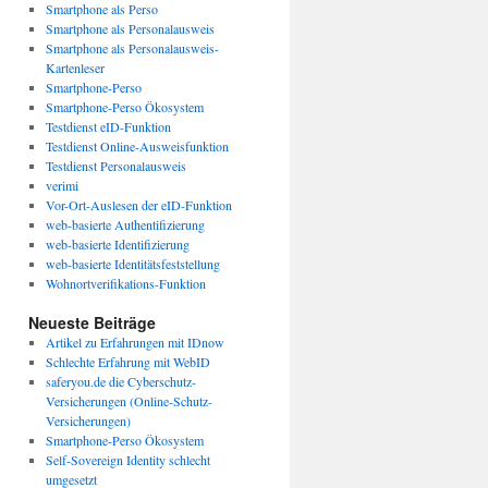
Smartphone als Perso
Smartphone als Personalausweis
Smartphone als Personalausweis-
Kartenleser
Smartphone-Perso
Smartphone-Perso Ökosystem
Testdienst eID-Funktion
Testdienst Online-Ausweisfunktion
Testdienst Personalausweis
verimi
Vor-Ort-Auslesen der eID-Funktion
web-basierte Authentifizierung
web-basierte Identifizierung
web-basierte Identitätsfeststellung
Wohnortverifikations-Funktion
Neueste Beiträge
Artikel zu Erfahrungen mit IDnow
Schlechte Erfahrung mit WebID
saferyou.de die Cyberschutz-
Versicherungen (Online-Schutz-
Versicherungen)
Smartphone-Perso Ökosystem
Self-Sovereign Identity schlecht
umgesetzt