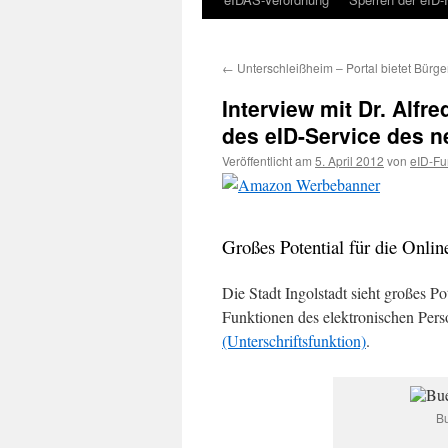
←
Unterschleißheim – Portal bietet Bürge
Interview mit Dr. Alf
des eID-Service des 
Veröffentlicht am
5. April 2012
von
eID-Fu
Großes Potential für die Onli
Die Stadt Ingolstadt sieht großes P
Funktionen des elektronischen Pers
(Unterschriftsfunktion)
.
Bu