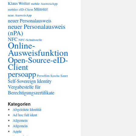
Klaus Wolter
mobile AusweisApp
Münster
mobiler eID-Client
neue AusweisApp
neuer Personalausweis
neuer Personalausweis
(nPA)
NFC
NFC-Schnittstelle
Online-
Ausweisfunktion
Open-Source-eID-
Client
persoapp
PersoSim
Sascha Sauer
Self-Sovereign Identity
Vergabestelle für
Berechtigungszertifikate
Kategorien
Abgeleitete Identität
Ad hoc full ident
Allgemein
Allgemein
Apple