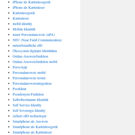
iPhone als Kartenlesegerät
iPhone als Kartenleser
Kartenlesegerät
Kartenleser
mobil identity
Mobile Identität
neuer Personalausweis (nPA)
NFC (Near Field Communication)
nutzerfeundliche eID
Ökosystem digitaler Identitäten
Online-Ausweisfunktion
Online-Ausweisfunktion mobil
PersoApp
Personalausweis mobil
Personalausweis testen
Personalausweisintegration
PostIdent
Pseudonym-Funktion
Selbstbestimmte Identität
Self Service Identity
Self Sovereign Identity
sichere eID-technologie
Smartphone als Ausweis
Smartphone als Kartenlesegerät
Smartphone als Kartenleser