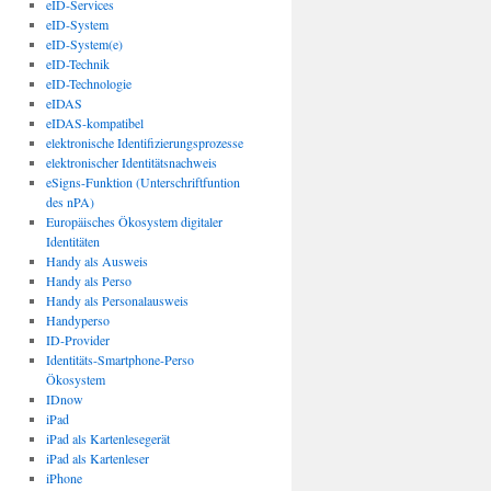
eID-Services
eID-System
eID-System(e)
eID-Technik
eID-Technologie
eIDAS
eIDAS-kompatibel
elektronische Identifizierungsprozesse
elektronischer Identitätsnachweis
eSigns-Funktion (Unterschriftfuntion
des nPA)
Europäisches Ökosystem digitaler
Identitäten
Handy als Ausweis
Handy als Perso
Handy als Personalausweis
Handyperso
ID-Provider
Identitäts-Smartphone-Perso
Ökosystem
IDnow
iPad
iPad als Kartenlesegerät
iPad als Kartenleser
iPhone