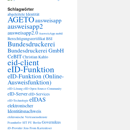
Schlagwörter
abgeleitete Identität
AGETO
ausweisapp
ausweisapp2
ausweisapp2.0
AusweisApp mobil
Berechtigungszertifikat
BSI
Bundesdruckerei
Bundesdruckerei GmbH
CeBIT
Christian Kahlo
eid-client
eID-Funktion
eID-Funktion (Online-
Ausweisfunktion)
eID-Lösung
eID-Open-Source-Community
eID-Server
eID-Services
eIDAS
eID-Technologie
elektronischer
Identitätsnachweis
elektronische Vertrauensdienste
Governikus
Fraunhofer SIT
FU Berlin
iD-Provider
Jens From
Kartenleser