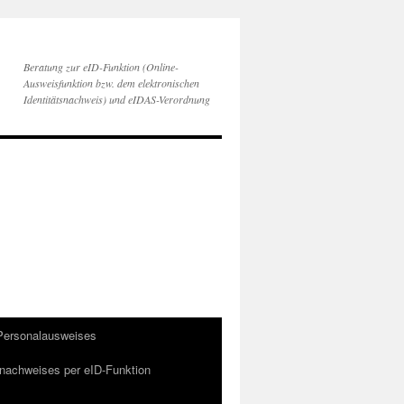
Beratung zur eID-Funktion (Online-
Ausweisfunktion bzw. dem elektronischen
Identitätsnachweis) und eIDAS-Verordnung
 Personalausweises
snachweises per eID-Funktion