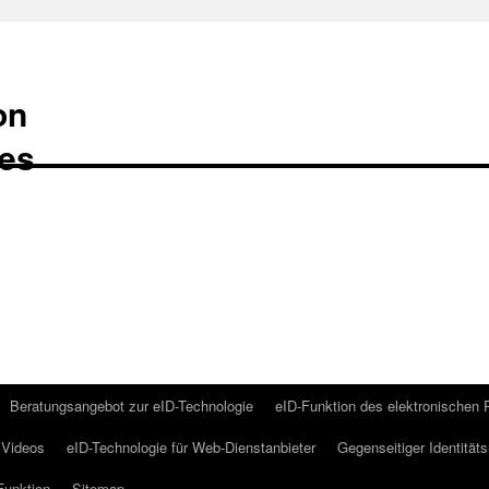
on
Beratungsangebot zur eID-Technologie
eID-Funktion des elektronischen
Videos
eID-Technologie für Web-Dienstanbieter
Gegenseitiger Identität
Funktion
Sitemap