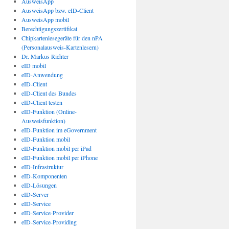
AusweisApp
AusweisApp bzw. eID-Client
AusweisApp mobil
Berechtigungszertifikat
Chipkartenlesegeräte für den nPA
(Personalausweis-Kartenlesern)
Dr. Markus Richter
eID mobil
eID-Anwendung
eID-Client
eID-Client des Bundes
eID-Client testen
eID-Funktion (Online-
Ausweisfunktion)
eID-Funktion im eGovernment
eID-Funktion mobil
eID-Funktion mobil per iPad
eID-Funktion mobil per iPhone
eID-Infrastruktur
eID-Komponenten
eID-Lösungen
eID-Server
eID-Service
eID-Service-Provider
eID-Service-Providing