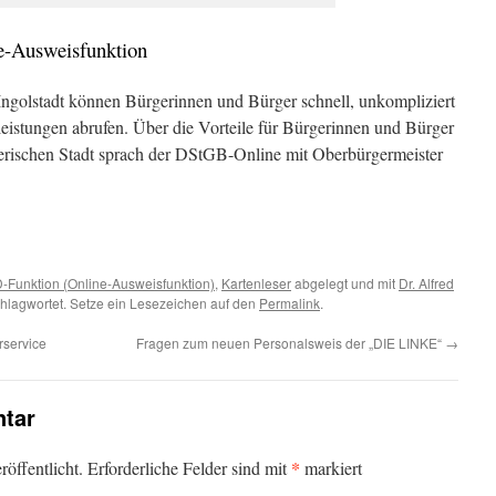
ne-Ausweisfunktion
Ingolstadt können Bürgerinnen und Bürger schnell, unkompliziert
leistungen abrufen. Über die Vorteile für Bürgerinnen und Bürger
erischen Stadt sprach der DStGB-Online mit Oberbürgermeister
D-Funktion (Online-Ausweisfunktion)
,
Kartenleser
abgelegt und mit
Dr. Alfred
hlagwortet. Setze ein Lesezeichen auf den
Permalink
.
rservice
Fragen zum neuen Personalsweis der „DIE LINKE“
→
tar
*
öffentlicht.
Erforderliche Felder sind mit
markiert