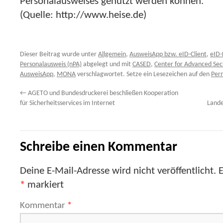
Personalausweises genutzt werden können.
(Quelle: http://www.heise.de)
Dieser Beitrag wurde unter
Allgemein
,
AusweisApp bzw. eID-Client
,
eID-
Personalausweis (nPA)
abgelegt und mit
CASED
,
Center for Advanced Sec
AusweisApp
,
MONA
verschlagwortet. Setze ein Lesezeichen auf den
Per
←
AGETO und Bundesdruckerei beschließen Kooperation
für Sicherheitsservices im Internet
Lande
Schreibe einen Kommentar
Deine E-Mail-Adresse wird nicht veröffentlicht.
E
*
markiert
Kommentar
*