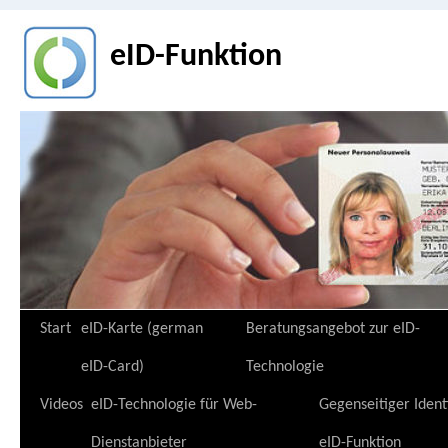
eID-Funktion
Zum
Start
eID-Karte (german
Beratungsangebot zur eID-
Inhalt
eID-Card)
Technologie
springen
Videos
eID-Technologie für Web-
Gegenseitiger Ident
Dienstanbieter
eID-Funktion