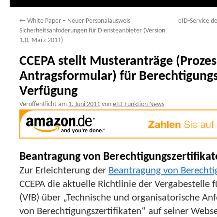
←
White Paper – Neuer Personalausweis
eID-Service d
Sicherheitsanfoderungen für Diensteanbieter (Version
1.0, März 2011)
CCEPA stellt Musteranträge (Prozes
Antragsformular) für Berechtigungsz
Verfügung
Veröffentlicht am
1. Juni 2011
von
eID-Funktion News
Beantragung von Berechtigungszertifikat
Zur Erleichterung der
Beantragung von Berechtig
CCEPA die aktuelle Richtlinie der Vergabestelle f
(VfB) über „Technische und organisatorische A
von Berechtigungszertifikaten“ auf seiner Web