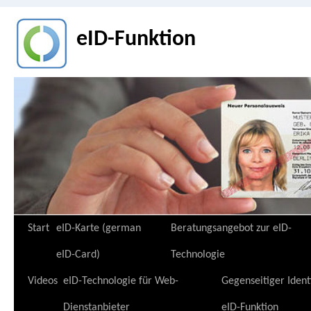
eID-Funktion
Zum
Start
eID-Karte (german
Beratungsangebot zur eID-
Inhalt
eID-Card)
Technologie
springen
Videos
eID-Technologie für Web-
Gegenseitiger Ident
Dienstanbieter
eID-Funktion