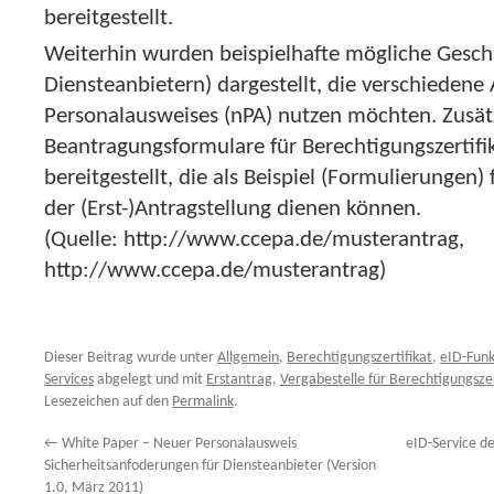
bereitgestellt.
Weiterhin wurden beispielhafte mögliche Gesch
Diensteanbietern) dargestellt, die verschiedene 
Personalausweises (nPA) nutzen möchten. Zusät
Beantragungsformulare für Berechtigungszerti
bereitgestellt, die als Beispiel (Formulierungen)
der (Erst-)Antragstellung dienen können.
(Quelle: http://www.ccepa.de/musterantrag,
http://www.ccepa.de/musterantrag)
Dieser Beitrag wurde unter
Allgemein
,
Berechtigungszertifikat
,
eID-Funk
Services
abgelegt und mit
Erstantrag
,
Vergabestelle für Berechtigungszer
Lesezeichen auf den
Permalink
.
←
White Paper – Neuer Personalausweis
eID-Service d
Sicherheitsanfoderungen für Diensteanbieter (Version
1.0, März 2011)