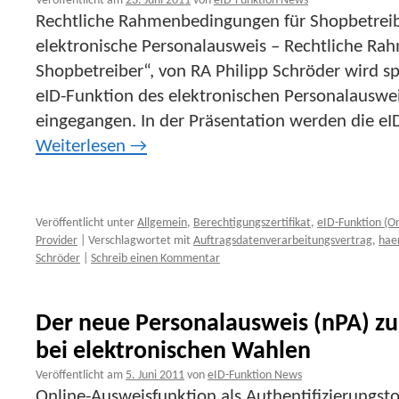
Veröffentlicht am
23. Juni 2011
von
eID-Funktion News
Rechtliche Rahmenbedingungen für Shopbetreibe
elektronische Personalausweis – Rechtliche R
Shopbetreiber“, von RA Philipp Schröder wird spe
eID-Funktion des elektronischen Personalauswe
eingegangen. In der Präsentation werden die eI
Weiterlesen
→
Veröffentlicht unter
Allgemein
,
Berechtigungszertifikat
,
eID-Funktion (O
Provider
|
Verschlagwortet mit
Auftragsdatenverarbeitungsvertrag
,
hae
Schröder
|
Schreib einen Kommentar
Der neue Personalausweis (nPA) zu
bei elektronischen Wahlen
Veröffentlicht am
5. Juni 2011
von
eID-Funktion News
Online-Ausweisfunktion als Authentifizierungsto