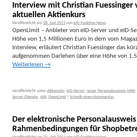
Interview mit Christian Fuessinge
aktuellen Aktienkurs
Veröffentlicht am
28. Juni 2011
von
eID-Funktion News
OpenLimit – Anbieter von eID-Server und eID-Se
Höhe von 1,5 Millionen Euro In dem vom Magazi
Interview, erläutert Christian Fuessinger das kü
aufgenommen Darlehen über eine Höhe von 1,5 
Weiterlesen
→
Veröffentlicht unter
Allgemein
,
eID-Server
,
neuer Personalausweis (nPA)
Server-Dienste
,
nPA
,
OpenLimit
|
Schreib einen Kommentar
Der elektronische Personalausweis
Rahmenbedingungen für Shopbetr