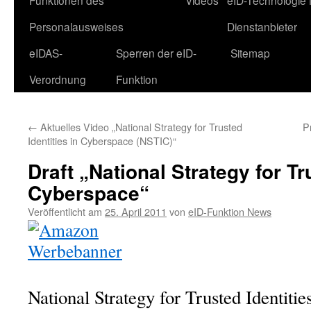
Funktionen des
Videos
eID-Technologie 
Personalausweises
Dienstanbieter
eIDAS-
Sperren der eID-
Sitemap
Verordnung
Funktion
←
Aktuelles Video „National Strategy for Trusted
P
Identities in Cyberspace (NSTIC)“
Draft „National Strategy for Tr
Cyberspace“
Veröffentlicht am
25. April 2011
von
eID-Funktion News
National Strategy for Trusted Identiti