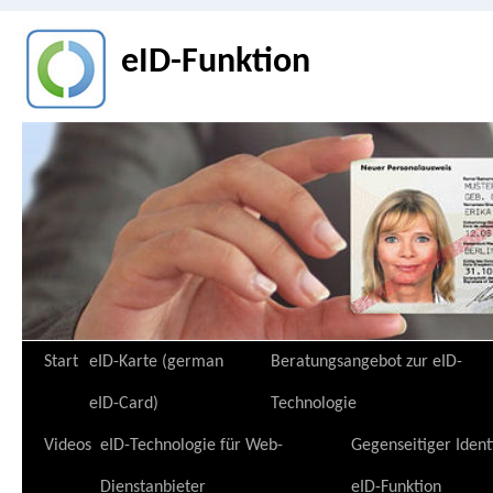
eID-Funktion
Zum
Start
eID-Karte (german
Beratungsangebot zur eID-
Inhalt
eID-Card)
Technologie
springen
Videos
eID-Technologie für Web-
Gegenseitiger Ident
Dienstanbieter
eID-Funktion