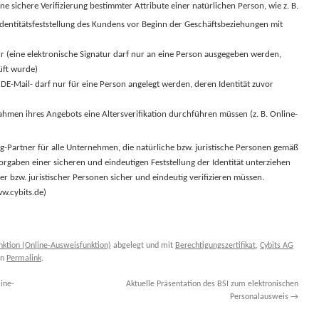
ine sichere Verifizierung bestimmter Attribute einer natürlichen Person, wie z. B.
dentitätsfeststellung des Kundens vor Beginn der Geschäftsbeziehungen mit
ur (eine elektronische Signatur darf nur an eine Person ausgegeben werden,
üft wurde)
DE-Mail- darf nur für eine Person angelegt werden, deren Identität zuvor
ahmen ihres Angebots eine Altersverifikation durchführen müssen (z. B. Online-
ng-Partner für alle Unternehmen, die natürliche bzw. juristische Personen gemäß
orgaben einer sicheren und eindeutigen Feststellung der Identität unterziehen
r bzw. juristischer Personen sicher und eindeutig verifizieren müssen.
ww.cybits.de)
nktion (Online-Ausweisfunktion)
abgelegt und mit
Berechtigungszertifikat
,
Cybits AG
en
Permalink
.
ine-
Aktuelle Präsentation des BSI zum elektronischen
Personalausweis
→