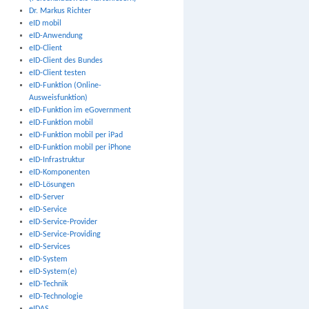
Dr. Markus Richter
eID mobil
eID-Anwendung
eID-Client
eID-Client des Bundes
eID-Client testen
eID-Funktion (Online-
Ausweisfunktion)
eID-Funktion im eGovernment
eID-Funktion mobil
eID-Funktion mobil per iPad
eID-Funktion mobil per iPhone
eID-Infrastruktur
eID-Komponenten
eID-Lösungen
eID-Server
eID-Service
eID-Service-Provider
eID-Service-Providing
eID-Services
eID-System
eID-System(e)
eID-Technik
eID-Technologie