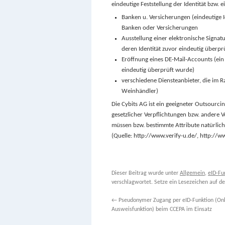
eindeutige Feststellung der Identität bzw. e
Banken u. Versicherungen (eindeutige I
Banken oder Versicherungen
Ausstellung einer elektronische Signat
deren Identität zuvor eindeutig überpr
Eröffnung eines DE-Mail-Accounts (ein 
eindeutig überprüft wurde)
verschiedene Diensteanbieter, die im R
Weinhändler)
Die Cybits AG ist ein geeigneter Outsourci
gesetzlicher Verpflichtungen bzw. andere V
müssen bzw. bestimmte Attribute natürliche
(Quelle: http://www.verify-u.de/, http://w
Dieser Beitrag wurde unter
Allgemein
,
eID-Fu
verschlagwortet. Setze ein Lesezeichen auf d
←
Pseudonymer Zugang per eID-Funktion (Onl
Ausweisfunktion) beim CCEPA im Einsatz