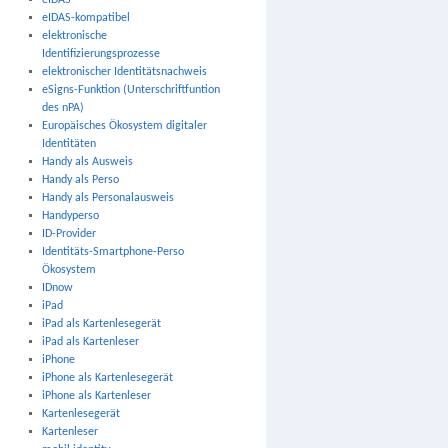
eIDAS
eIDAS-kompatibel
elektronische
Identifizierungsprozesse
elektronischer Identitätsnachweis
eSigns-Funktion (Unterschriftfuntion
des nPA)
Europäisches Ökosystem digitaler
Identitäten
Handy als Ausweis
Handy als Perso
Handy als Personalausweis
Handyperso
ID-Provider
Identitäts-Smartphone-Perso
Ökosystem
IDnow
iPad
iPad als Kartenlesegerät
iPad als Kartenleser
iPhone
iPhone als Kartenlesegerät
iPhone als Kartenleser
Kartenlesegerät
Kartenleser