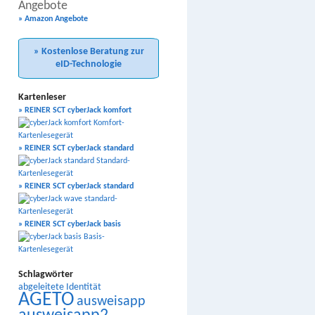
Angebote
» Amazon Angebote
» Kostenlose Beratung zur
eID-Technologie
Kartenleser
» REINER SCT cyberJack komfort
» REINER SCT cyberJack standard
» REINER SCT cyberJack standard
» REINER SCT cyberJack basis
Schlagwörter
abgeleitete Identität
AGETO
ausweisapp