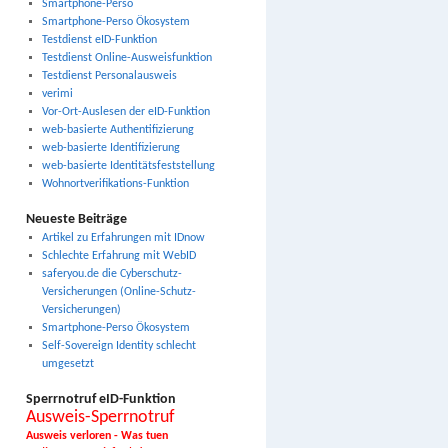
Smartphone-Perso
Smartphone-Perso Ökosystem
Testdienst eID-Funktion
Testdienst Online-Ausweisfunktion
Testdienst Personalausweis
verimi
Vor-Ort-Auslesen der eID-Funktion
web-basierte Authentifizierung
web-basierte Identifizierung
web-basierte Identitätsfeststellung
Wohnortverifikations-Funktion
Neueste Beiträge
Artikel zu Erfahrungen mit IDnow
Schlechte Erfahrung mit WebID
saferyou.de die Cyberschutz-
Versicherungen (Online-Schutz-
Versicherungen)
Smartphone-Perso Ökosystem
Self-Sovereign Identity schlecht
umgesetzt
Sperrnotruf eID-Funktion
Ausweis-Sperrnotruf
Ausweis verloren - Was tuen