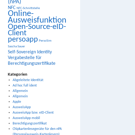
(nPA)
NFC
NFC-Schnittstelle
Online-
Ausweisfunktion
Open-Source-eID-
Client
persoapp
PersoSim
Sascha Sauer
Self-Sovereign Identity
Vergabestelle für
Berechtigungszertifikate
Kategorien
Abgeleitete Identität
Ad hoc full ident
Allgemein
Allgemein
Apple
AusweisApp
AusweisApp bzw. eID-Client
AusweisApp mobil
Berechtigungszertifikat
Chipkartenlesegeräte für den nPA
(Personalausweis-Kartenlesern)