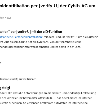
nidentifikation per [verify-U] der Cybits AG um
tion News
ation“ per [verify-U] mit der eID-Funktion
ektronische Personenidentifikation“
mit dem Produkt [verify-U] um die Nutzung
rt. Aus diesem Grund hat die Cybits AG von der Vergabestelle für
hendes Berechtigungszertifikat erhalten und ist damit in der Lage,
g,
sweis (nPA) zu verifizieren.
 steigt
 der Fakt, dass die Anforderungen an die sichere und eindeutige Feststellung
der Verifizierung bestimmter Attribute (z. B. das Alter) dieser im Internet,
n stetig zunehmen. So verlangen bestimmte Aktivitäten im Internet eine