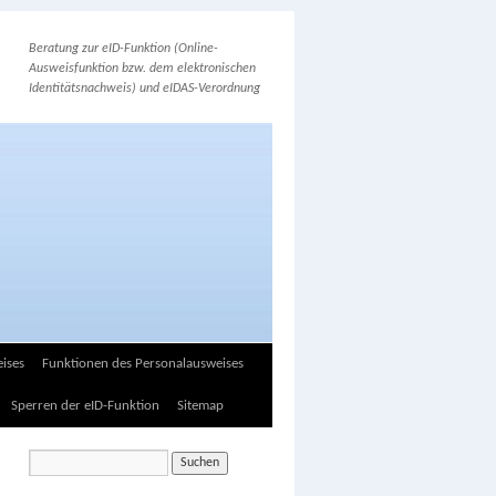
Beratung zur eID-Funktion (Online-
Ausweisfunktion bzw. dem elektronischen
Identitätsnachweis) und eIDAS-Verordnung
ises
Funktionen des Personalausweises
Sperren der eID-Funktion
Sitemap