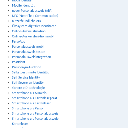
mobil identity
Mobile Identität
neuer Personalausweis (nPA)
NFC (Near Field Communication)
nutzerfeundliche eID
Ökosystem digitaler Identitäten
Online-Ausweisfunktion
Online-Ausweisfunktion mobil
PersoApp
Personalausweis mobil
Personalausweis testen
Personalausweisintegration
PostIdent
Pseudonym-Funktion
Selbstbestimmte Identität
Self Service Identity
Self Sovereign Identity
sichere eID-technologie
Smartphone als Ausweis
Smartphone als Kartenlesegerät
Smartphone als Kartenleser
Smartphone als Perso
Smartphone als Personalausweis
Smartphone als Personalausweis-
Kartenleser