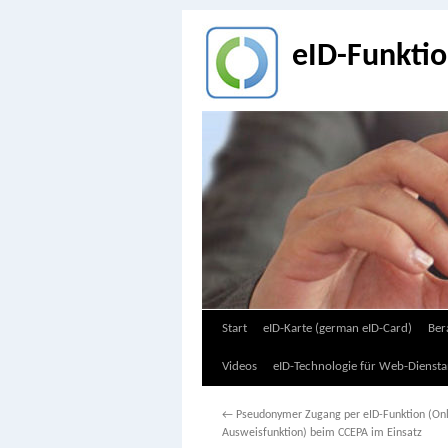
eID-Funkti
Zum
Start
eID-Karte (german eID-Card)
Ber
Inhalt
Videos
eID-Technologie für Web-Diensta
springen
←
Pseudonymer Zugang per eID-Funktion (Onl
Ausweisfunktion) beim CCEPA im Einsatz