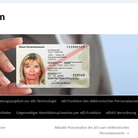
on
atungsangebot zur eID-Technologie
eID-Funktion des elektronischen Personalauswe
nbieter
Gegenseitiger Identitätsnachweises per eID-Funktion
eIDAS-Verordnung
ine-
Aktuelle Präsentation des BSI zum elektronischen
Personalausweis
→