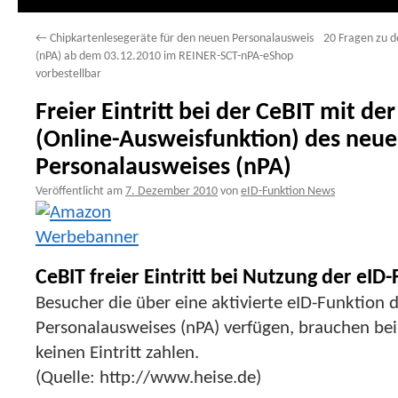
←
Chipkartenlesegeräte für den neuen Personalausweis
20 Fragen zu d
(nPA) ab dem 03.12.2010 im REINER-SCT-nPA-eShop
vorbestellbar
Freier Eintritt bei der CeBIT mit d
(Online-Ausweisfunktion) des neu
Personalausweises (nPA)
Veröffentlicht am
7. Dezember 2010
von
eID-Funktion News
CeBIT freier Eintritt bei Nutzung der eID
Besucher die über eine aktivierte eID-Funktion 
Personalausweises (nPA) verfügen, brauchen b
keinen Eintritt zahlen.
(Quelle: http://www.heise.de)