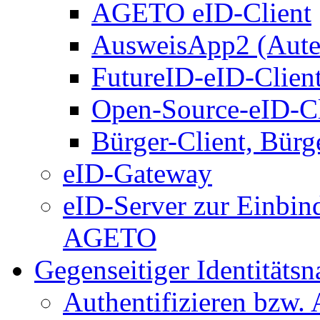
AGETO eID-Client
AusweisApp2 (Aute
FutureID-eID-Clien
Open-Source-eID-Cl
Bürger-Client, Bürg
eID-Gateway
eID-Server zur Einbin
AGETO
Gegenseitiger Identitäts
Authentifizieren bzw. 