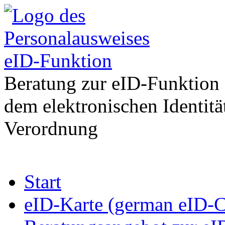
eID-Funktion
Beratung zur eID-Funktion
dem elektronischen Identit
Verordnung
Zum
Start
Inhalt
springen
eID-Karte (german eID-C