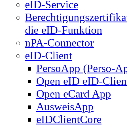
eID-Service
Berechtigungszertifika
die eID-Funktion
nPA-Connector
eID-Client
PersoApp (Perso-A
Open eID eID-Clien
Open eCard App
AusweisApp
eIDClientCore