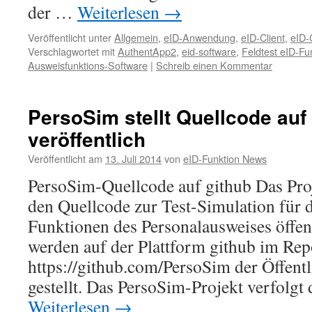
der …
Weiterlesen
→
Veröffentlicht unter
Allgemein
,
eID-Anwendung
,
eID-Client
,
eID-
Verschlagwortet mit
AuthentApp2
,
eid-software
,
Feldtest eID-Fu
Ausweisfunktions-Software
|
Schreib einen Kommentar
PersoSim stellt Quellcode auf
veröffentlich
Veröffentlicht am
13. Juli 2014
von
eID-Funktion News
PersoSim-Quellcode auf github Das Proj
den Quellcode zur Test-Simulation für d
Funktionen des Personalausweises öffen
werden auf der Plattform github im Rep
https://github.com/PersoSim der Öffent
gestellt. Das PersoSim-Projekt verfolgt 
Weiterlesen
→