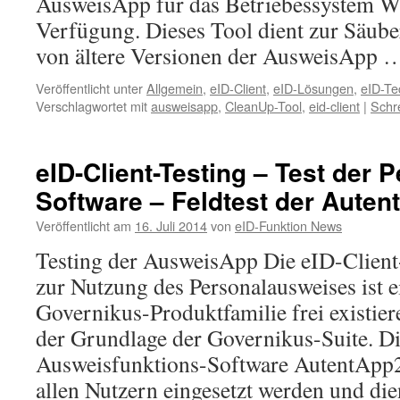
AusweisApp für das Betriebessystem W
Verfügung. Dieses Tool dient zur Säub
von ältere Versionen der AusweisApp
Veröffentlicht unter
Allgemein
,
eID-Client
,
eID-Lösungen
,
eID-Te
Verschlagwortet mit
ausweisapp
,
CleanUp-Tool
,
eid-client
|
Schr
eID-Client-Testing – Test der 
Software – Feldtest der Auten
Veröffentlicht am
16. Juli 2014
von
eID-Funktion News
Testing der AusweisApp Die eID-Clien
zur Nutzung des Personalausweises ist e
Governikus-Produktfamilie frei existi
der Grundlage der Governikus-Suite. Di
Ausweisfunktions-Software AutentApp2
allen Nutzern eingesetzt werden und die