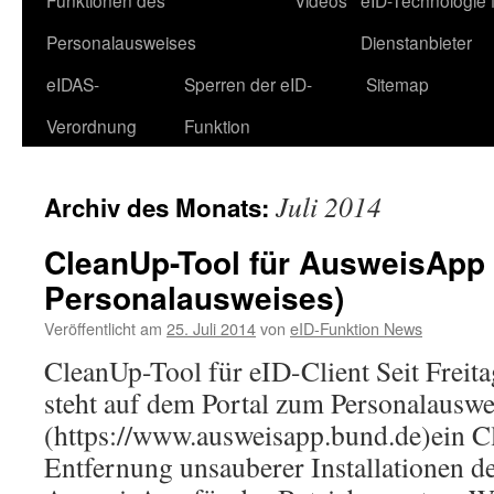
Funktionen des
Videos
eID-Technologie 
Personalausweises
Dienstanbieter
eIDAS-
Sperren der eID-
Sitemap
Verordnung
Funktion
Juli 2014
Archiv des Monats:
CleanUp-Tool für AusweisApp 
Personalausweises)
Veröffentlicht am
25. Juli 2014
von
eID-Funktion News
CleanUp-Tool für eID-Client Seit Freit
steht auf dem Portal zum Personalauswe
(https://www.ausweisapp.bund.de)ein C
Entfernung unsauberer Installationen d