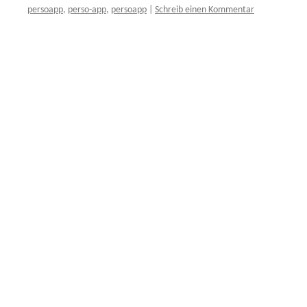
persoapp
,
perso-app
,
persoapp
|
Schreib einen Kommentar