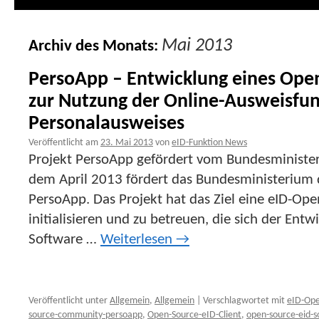
Mai 2013
Archiv des Monats:
PersoApp – Entwicklung eines Open
zur Nutzung der Online-Ausweisfu
Personalausweises
Veröffentlicht am
23. Mai 2013
von
eID-Funktion News
Projekt PersoApp gefördert vom Bundesminister
dem April 2013 fördert das Bundesministerium d
PersoApp. Das Projekt hat das Ziel eine eID-O
initialisieren und zu betreuen, die sich der Entw
Software …
Weiterlesen
→
Veröffentlicht unter
Allgemein
,
Allgemein
|
Verschlagwortet mit
eID-Op
source-community-persoapp
,
Open-Source-eID-Client
,
open-source-eid-s