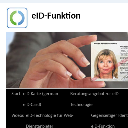
eID-Funktion
Zum
Start
eID-Karte (german
Beratungsangebot zur eID-
Inhalt
eID-Card)
Technologie
springen
Videos
eID-Technologie für Web-
Gegenseitiger Ident
Dienstanbieter
eID-Funktion