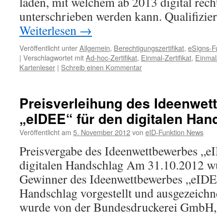
laden, mit welchem ab 2013 digital rech
unterschrieben werden kann. Qualifizier
Weiterlesen
→
Veröffentlicht unter
Allgemein
,
Berechtigungszertifikat
,
eSigns-Fu
|
Verschlagwortet mit
Ad-hoc-Zertifikat
,
Einmal-Zertifikat
,
Einmalz
Kartenleser
|
Schreib einen Kommentar
Preisverleihung des Ideenwet
„eIDEE“ für den digitalen Han
Veröffentlicht am
5. November 2012
von
eID-Funktion News
Preisvergabe des Ideenwettbewerbes „e
digitalen Handschlag Am 31.10.2012 wu
Gewinner des Ideenwettbewerbes „eIDEE
Handschlag vorgestellt und ausgezeichn
wurde von der Bundesdruckerei GmbH